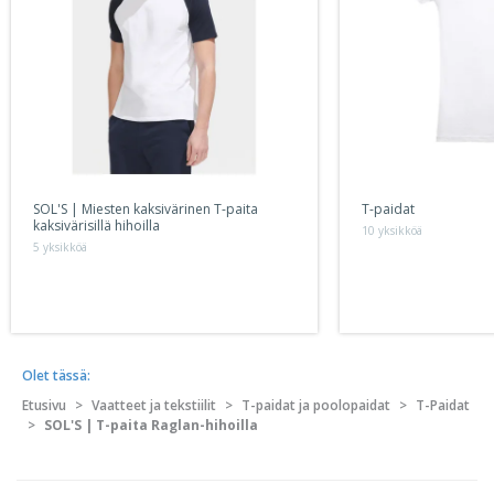
SOL'S | Miesten kaksivärinen T-paita
T-paidat
kaksivärisillä hihoilla
10 yksikköä
5 yksikköä
Olet tässä:
Etusivu
>
Vaatteet ja tekstiilit
>
T-paidat ja poolopaidat
>
T-Paidat
>
SOL'S | T-paita Raglan-hihoilla