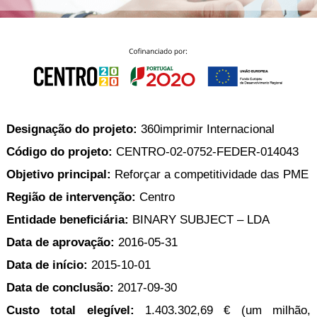
l
a
e
a
i
r
i
t
v
P
l
e
i
a
l
k
k
e
k
k
a
O
e
a
s
s
e
u
e
t
t
s
t
a
t
K
Designação do projeto:
360imprimir Internacional
a
a
a
i
j
i
Código do projeto:
CENTRO-02-0752-FEDER-014043
h
a
k
e
t
Kirjaudu
Objetivo principal:
Reforçar a competitividade das PME
k
i
sisään /
i
t
Região de intervenção:
Centro
Rekisteröidy
t
t
u
a
Entidade beneﬁciária:
BINARY SUBJECT – LDA
o
i
Asiakaspalvelu
t
Data de aprovação:
2016-05-31
n
t
Data de início:
2015-10-01
e
e
Data de conclusão:
2017-09-30
t
Custo total elegível:
1.403.302,69 € (um milhão,