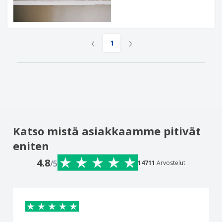
‹
›
1
Katso mistä asiakkaamme pitivät
eniten
4.8
/5
14711
Arvostelut