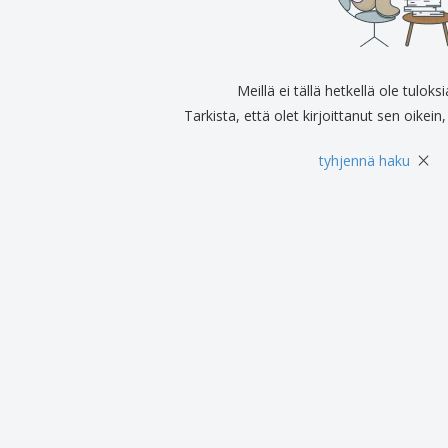
Näytteilleasettajat
Mitalit
Pers
Julisteet
Ruokaa ja karkkia
Ekol
Matkalaukut ja reput
Tulostintarrat
Kirj
Meillä ei tällä hetkellä ole tuloks
Tarkista, että olet kirjoittanut sen oikein, 
×
tyhjennä haku