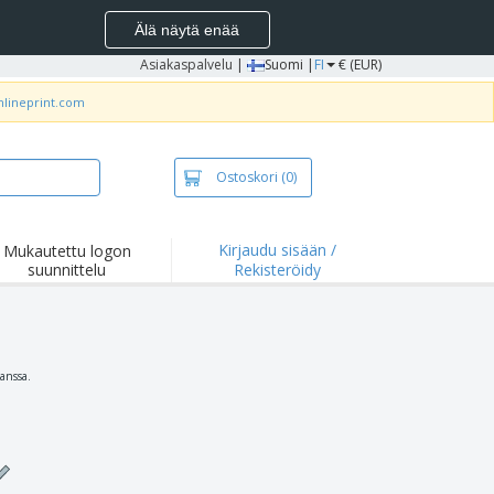
Älä näytä enää
Asiakaspalvelu
|
Suomi |
FI
€ (EUR)
nlineprint.com
Ostoskori
(0)
Kirjaudu sisään /
Mukautettu logon
suunnittelu
Rekisteröidy
okohdat ja
joukset
idat ja
lopaidat
onta
anssa.
ilu
yö
tyslaatikot