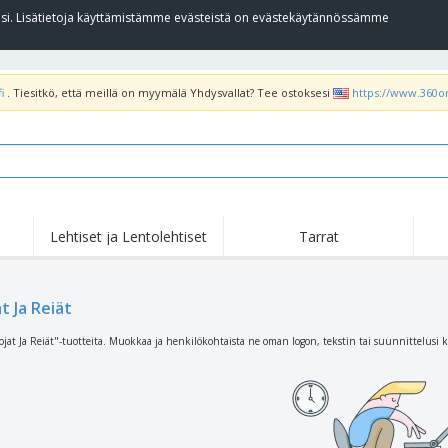
llesi. Lisätietoja käyttämistämme evästeistä on evästekäytännössämme
i
. Tiesitkö, että meillä on myymälä Yhdysvallat? Tee ostoksesi
https://www.360o
Lehtiset ja Lentolehtiset
Tarrat
Koh
Nousussa
Uudet tuotteet
tar
Liput, Kulkuelipput ja
T-pa
t Ja Reiät
Roll Up -Teline
Kornetti
poo
Ruokapalvelulaitteet ja
Rullat
Kirj
ojat Ja Reiät"-tuotteita. Muokkaa ja henkilökohtaista ne oman logon, tekstin tai suunnittelusi k
-tarvikkeet
Kotiinkuljetus ja
Kertakäyttötuotteet
Ulko
takeaway
Tarroja, vinyylejä ja
Rannekellot
Etät
julisteita
Hupparit
Kupit ja pokaalit
Lähe