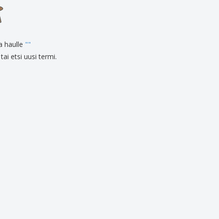
onoidut lahjat
ogiset tuotteet
at ja kuvastot
ia haulle
"
"
tai etsi uusi termi.