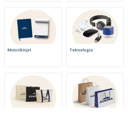
Muistikirjat
Teknologia
Kudotut laukut ja kassit
Paperipussit