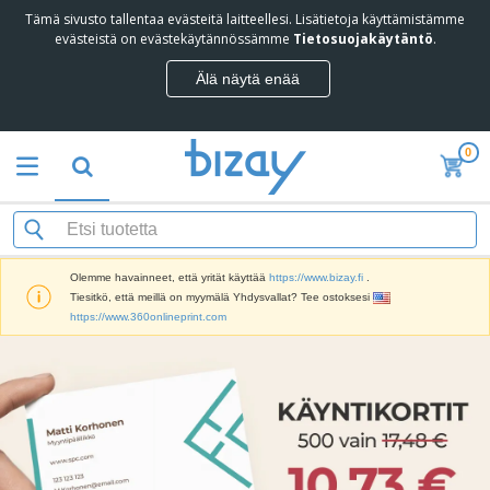
Tämä sivusto tallentaa evästeitä laitteellesi. Lisätietoja käyttämistämme
evästeistä on evästekäytännössämme
Tietosuojakäytäntö
.
Älä näytä enää
0
Olemme havainneet, että yrität käyttää
https://www.bizay.fi
.
Tiesitkö, että meillä on myymälä Yhdysvallat? Tee ostoksesi
https://www.360onlineprint.com