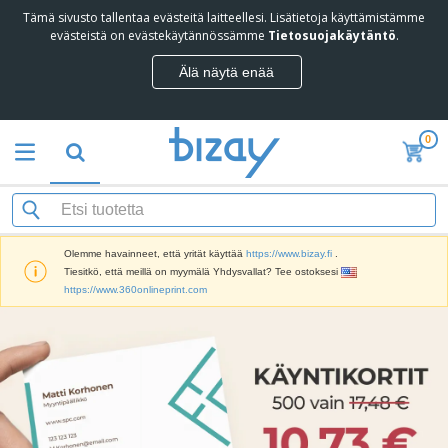
Tämä sivusto tallentaa evästeitä laitteellesi. Lisätietoja käyttämistämme
evästeistä on evästekäytännössämme
Tietosuojakäytäntö
.
Älä näytä enää
0
Olemme havainneet, että yrität käyttää
https://www.bizay.fi
.
Tiesitkö, että meillä on myymälä Yhdysvallat? Tee ostoksesi
https://www.360onlineprint.com