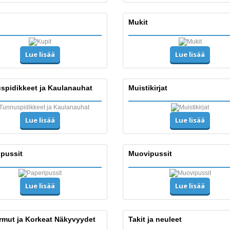
Mukit
Lue lisää
Lue lisää
spidikkeet ja Kaulanauhat
Muistikirjat
Lue lisää
Lue lisää
ipussit
Muovipussit
Lue lisää
Lue lisää
rmut ja Korkeat Näkyvyydet
Takit ja neuleet