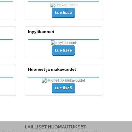
Lue lisää
Inyylibanneri
Lue lisää
Huoneet ja mukavuudet
Lue lisää
LAILLISET HUOMAUTUKSET