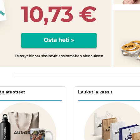
Näytteilleasettajat
Mitalit
Pers
Julisteet
Ruokaa ja karkkia
Ekol
Matkalaukut ja reput
Tulostintarrat
Kirj
njatuotteet
Laukut ja kassit