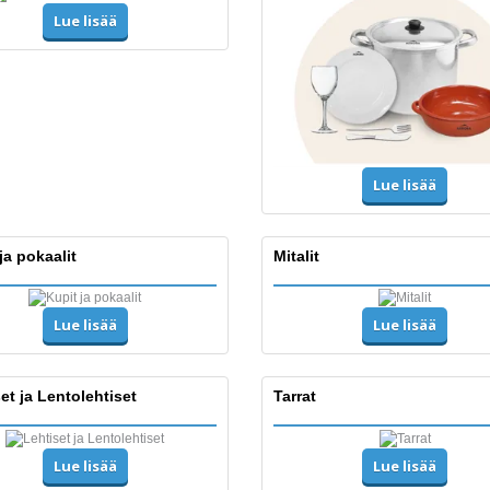
Lue lisää
Lue lisää
ja pokaalit
Mitalit
Lue lisää
Lue lisää
et ja Lentolehtiset
Tarrat
Lue lisää
Lue lisää