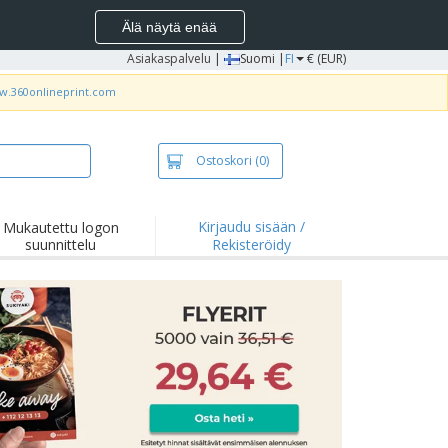
Älä näytä enää
Asiakaspalvelu
|
Suomi |
FI
€ (EUR)
ww.360onlineprint.com
Ostoskori
(0)
Kirjaudu sisään /
Mukautettu logon
suunnittelu
Rekisteröidy
okohdat ja
joukset
idat ja
lopaidat
onta
ilu
yö
tyslaatikot