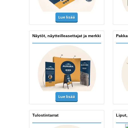
Lue lisää
Näytöt, näytteilleasettajat ja merkki
Pakka
Lue lisää
Tulostintarrat
Liput,