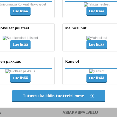
Lue lisää
Lue lisää
okoiset julisteet
Mainosliput
Lue lisää
Lue lisää
een pakkaus
Kansiot
Lue lisää
Lue lisää
Tutustu kaikkiin tuotteisiimme
Ä
ASIAKASPALVELU