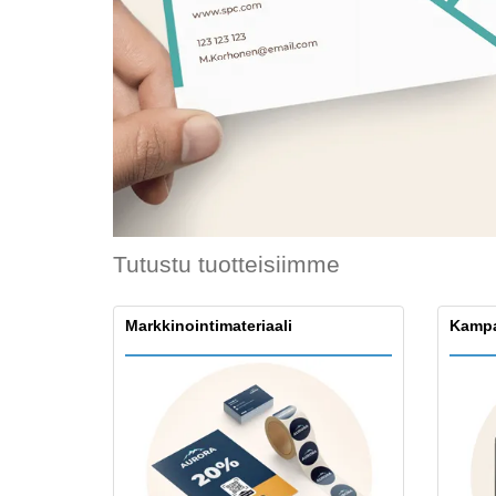
Kanta-asiakaskortit
T-paidat
Magneetit
Inyylibanneri
Tutustu tuotteisiimme
Markkinointimateriaali
Kampa