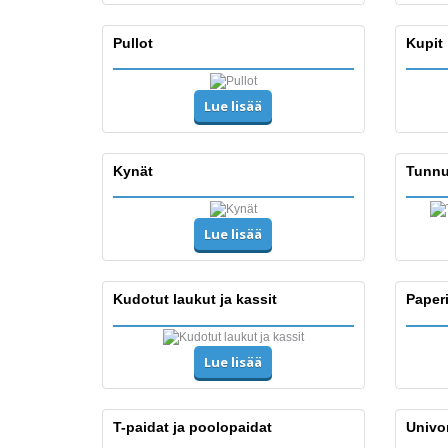
Pullot
Kupit
Lue lisää
Kynät
Tunnu
Lue lisää
Kudotut laukut ja kassit
Paper
Lue lisää
T-paidat ja poolopaidat
Univo