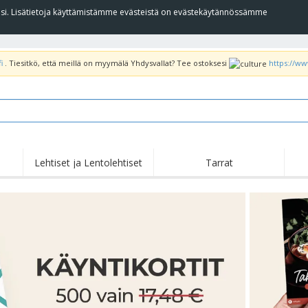
llesi. Lisätietoja käyttämistämme evästeistä on evästekäytännössämme
i
. Tiesitkö, että meillä on myymälä Yhdysvallat? Tee ostoksesi
https://w
Lehtiset ja Lentolehtiset
Tarrat
Koh
Nousussa
Uudet tuotteet
tar
Liput, Kulkuelipput ja
T-pa
Roll Up -Teline
Kornetti
poo
Ruokapalvelulaitteet ja
Rullat
Kirj
-tarvikkeet
Kotiinkuljetus ja
Kertakäyttötuotteet
Ulko
takeaway
Tarroja, vinyylejä ja
Rannekellot
Etät
julisteita
Hupparit
Kupit ja pokaalit
Lähe