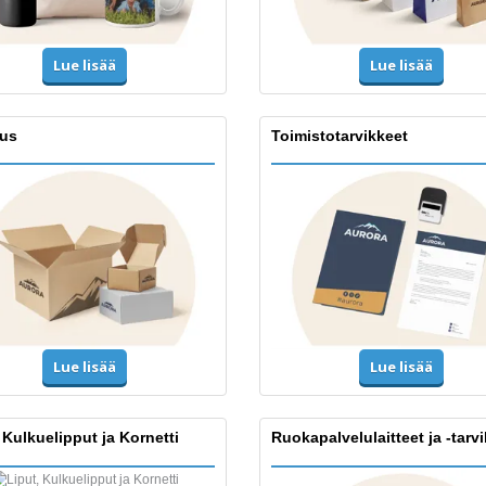
Lue lisää
Lue lisää
us
Toimistotarvikkeet
Lue lisää
Lue lisää
 Kulkuelipput ja Kornetti
Ruokapalvelulaitteet ja -tarv