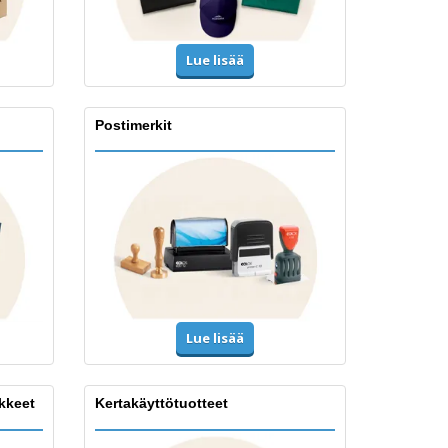
Lue lisää
Postimerkit
Lue lisää
ikkeet
Kertakäyttötuotteet