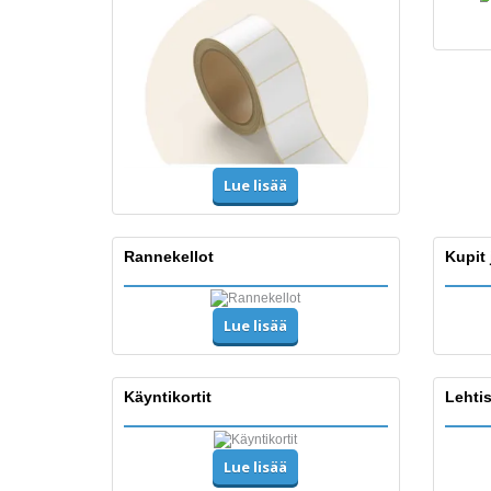
Lue lisää
Rannekellot
Kupit 
Lue lisää
Käyntikortit
Lehtis
Lue lisää