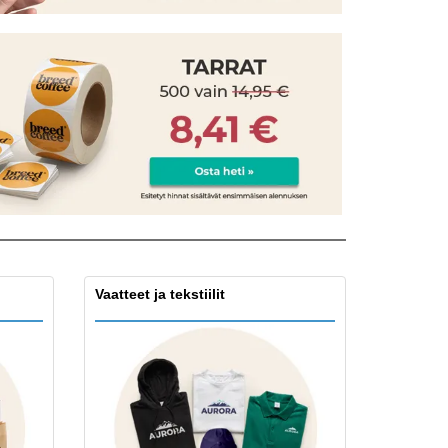
onoidut lahjat
ogiset tuotteet
at ja kuvastot
Vaatteet ja tekstiilit