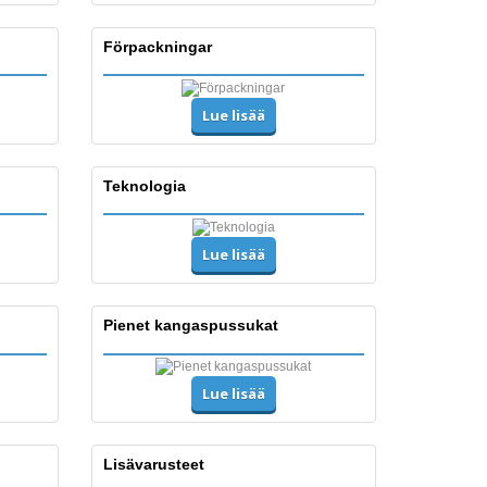
Förpackningar
Lue lisää
Teknologia
Lue lisää
Pienet kangaspussukat
Lue lisää
Lisävarusteet