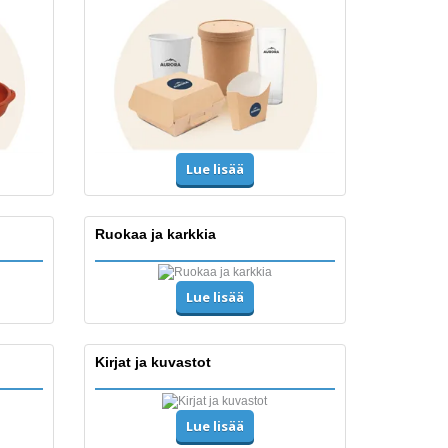
Lue lisää
Ruokaa ja karkkia
Lue lisää
Kirjat ja kuvastot
Lue lisää