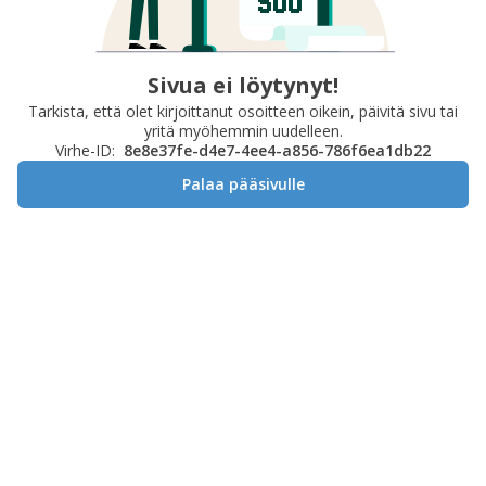
Sivua ei löytynyt!
Tarkista, että olet kirjoittanut osoitteen oikein, päivitä sivu tai
yritä myöhemmin uudelleen.
Virhe-ID:
8e8e37fe-d4e7-4ee4-a856-786f6ea1db22