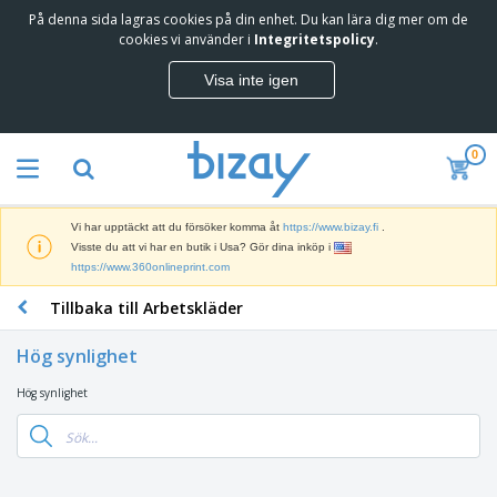
På denna sida lagras cookies på din enhet. Du kan lära dig mer om de
T
cookies vi använder i
Integritetspolicy
.
o
p
Visa inte igen
p
M
s
a
ä
r
l
0
k
j
R
n
a
e
a
r
k
d
e
Vi har upptäckt att du försöker komma åt
https://www.bizay.fi
.
l
s
S
Visste du att vi har en butik i Usa? Gör dina inköp i
a
f
k
https://www.360onlineprint.com
m
ö
ä
p
r
Tillbaka till Arbetskläder
r
r
i
K
m
o
n
o
a
d
Hög synlighet
g
n
r
u
s
t
o
k
Hög synlighet
V
m
o
c
t
ä
a
r
h
e
s
t
s
U
r
k
e
m
t
K
o
r
a
s
l