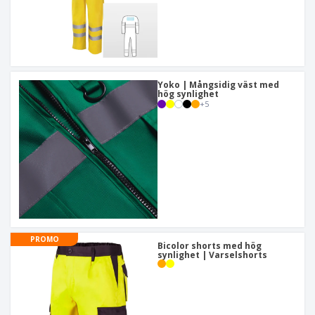
Yoko | Mångsidig väst med
hög synlighet
+
5
PROMO
Bicolor shorts med hög
synlighet | Varselshorts