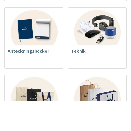
Anteckningsböcker
Teknik
Vävda väskor
Papperspåsar