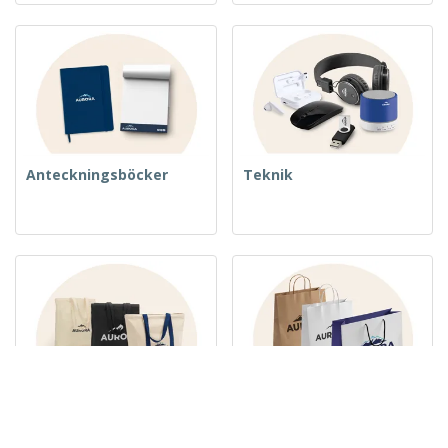
Anteckningsböcker
Teknik
Vävda väskor
Papperspåsar