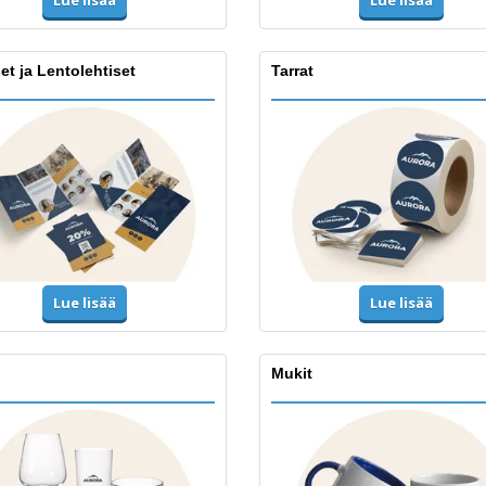
Lue lisää
et ja Lentolehtiset
Tarrat
Lue lisää
Lue lisää
Mukit