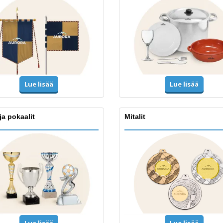
Lue lisää
Lue lisää
ja pokaalit
Mitalit
Lue lisää