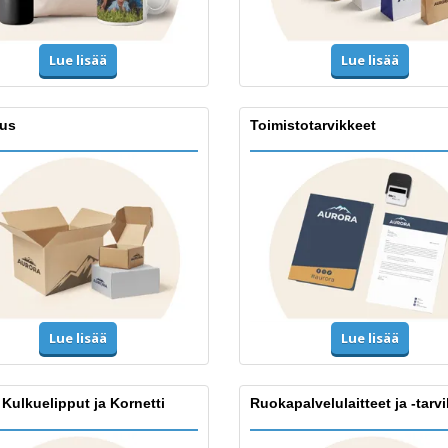
Lue lisää
Lue lisää
us
Toimistotarvikkeet
Lue lisää
Lue lisää
 Kulkuelipput ja Kornetti
Ruokapalvelulaitteet ja -tarv