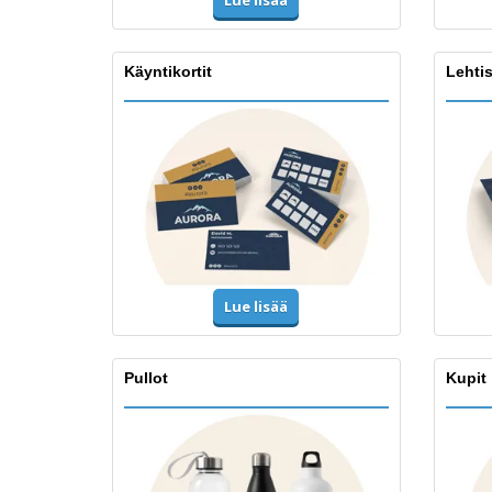
Lue lisää
Käyntikortit
Lehtis
Lue lisää
Pullot
Kupit