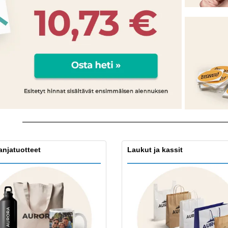
Näytteilleasettajat
Mitalit
Pers
Julisteet
Ruokaa ja karkkia
Ekol
Matkalaukut ja reput
Tulostintarrat
Kirj
njatuotteet
Laukut ja kassit