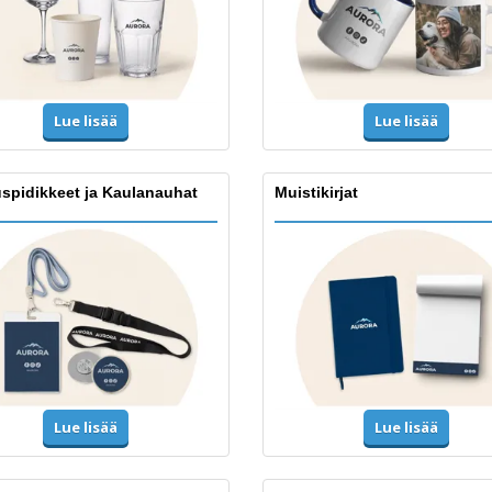
Lue lisää
Lue lisää
spidikkeet ja Kaulanauhat
Muistikirjat
Lue lisää
Lue lisää