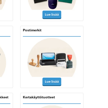
Lue lisää
Postimerkit
Lue lisää
ikkeet
Kertakäyttötuotteet