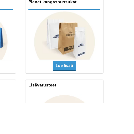
Pienet kangaspussukat
Lue lisää
Lisävarusteet