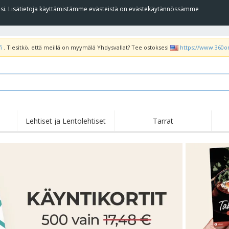
llesi. Lisätietoja käyttämistämme evästeistä on evästekäytännössämme
i
. Tiesitkö, että meillä on myymälä Yhdysvallat? Tee ostoksesi
https://www.360o
Lehtiset ja Lentolehtiset
Tarrat
Koh
Nousussa
Uudet tuotteet
tar
Liput, Kulkuelipput ja
T-pa
Roll Up -Teline
Kornetti
poo
Ruokapalvelulaitteet ja
Rullat
Kirj
-tarvikkeet
Kotiinkuljetus ja
Kertakäyttötuotteet
Ulko
takeaway
Tarroja, vinyylejä ja
Rannekellot
Etät
julisteita
Hupparit
Kupit ja pokaalit
Lähe