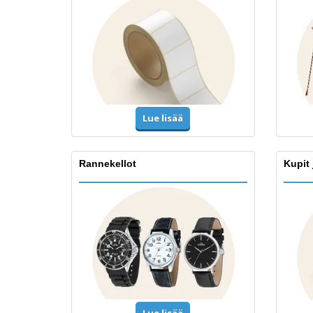
Lue lisää
Rannekellot
Kupit 