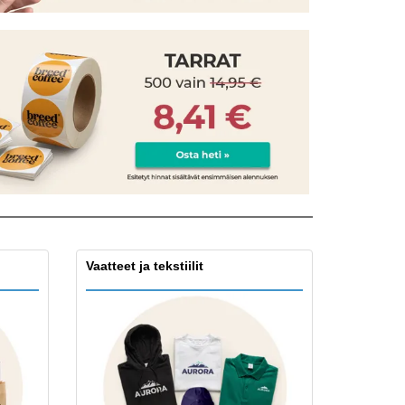
onoidut lahjat
ogiset tuotteet
at ja kuvastot
Vaatteet ja tekstiilit