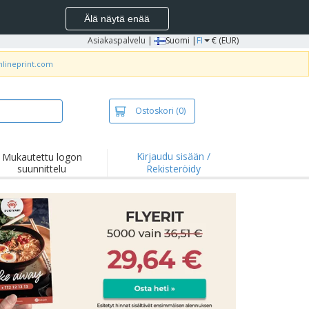
Älä näytä enää
Asiakaspalvelu
|
Suomi |
FI
€ (EUR)
nlineprint.com
Ostoskori
(0)
Kirjaudu sisään /
Mukautettu logon
suunnittelu
Rekisteröidy
okohdat ja
joukset
idat ja
lopaidat
onta
ilu
yö
tyslaatikot