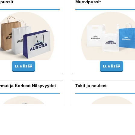
ipussit
Muovipussit
Lue lisää
Lue lisää
rmut ja Korkeat Näkyvyydet
Takit ja neuleet