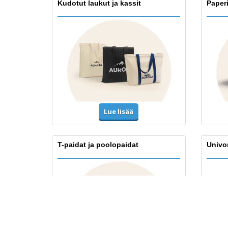
Kudotut laukut ja kassit
Paper
Lue lisää
T-paidat ja poolopaidat
Univo