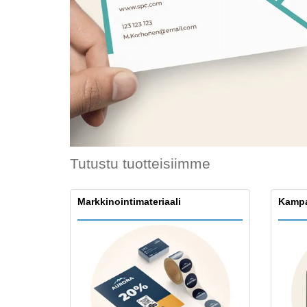
Kanta-asiakaskortit
T-paidat
Magneetit
Inyylibanneri
Tutustu tuotteisiimme
Markkinointimateriaali
Kampa