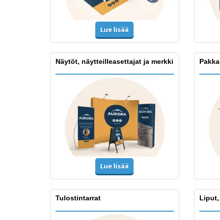
Lue lisää
Näytöt, näytteilleasettajat ja merkki
Pakka
Lue lisää
Tulostintarrat
Liput,