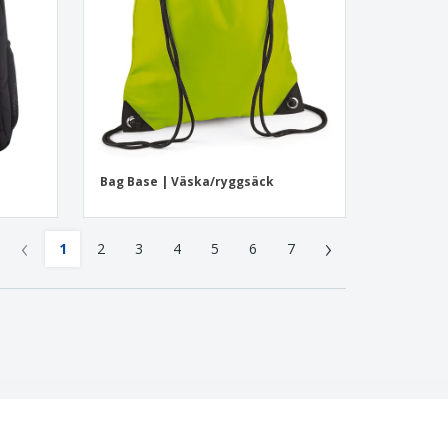
Bag Base | Väska/ryggsäck
‹
›
1
2
3
4
5
6
7
4.4
/5
242
Recensioner