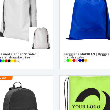
Utställare
Medaljer
Per
Affischer
Ruokaa ja karkkia
Ekol
Resväskor och
Skrivaretiketter
Böck
ryggsäckar
a med sladdar "Oriole" |
Färgglada MACBEAN | Ryggsä
ester dragsko påse
med dragsko
+
2
OMO