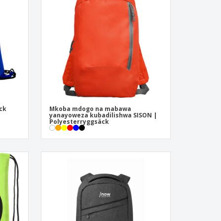
sonaliserade gåvor
ogiska produkter
er och kataloger
ck
Mkoba mdogo na mabawa
yanayoweza kubadilishwa SISON |
Polyesterryggsäck