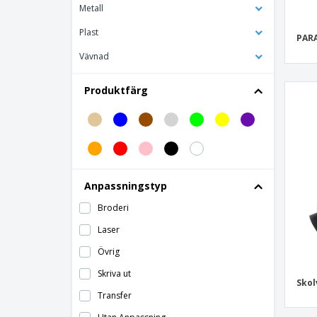
Bag Base | Escape hand ryggsäck
Metall
Bag Base | Junior Fashion Ryggsäck
Plast
PARA
Bag Base | MOLLE Taktisk ryggsäck
Vävnad
Bag Base | Material roll-top ryggsäck
Produktfärg
Bag Base | Maxi Fashion Ryggsäck
Bag Base | Mode mini ryggsäck
Bag Base | Mode ryggsäck för barn
Bag Base | Modulr ryggsäck 20 liter
Bag Base | Old school skater ryggsäck
Anpassningstyp
Bag Base | Original mode ryggsäck
Broderi
Bag Base | Original moderyggsäck
Laser
Bag Base | Roll-Top återvunnen ryggsäck
Övrig
Bag Base | Roll-Top ryggsäck med
Skriva ut
dubbel rem
Skol
Transfer
Bag Base | Scuba ryggsäck