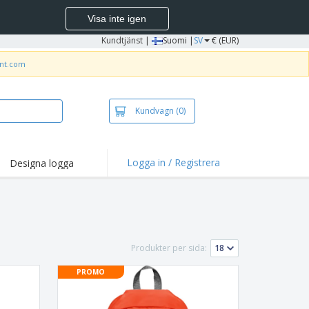
Visa inte igen
Kundtjänst
|
Suomi |
SV
€ (EUR)
int.com
Kundvagn
(0)
Logga in / Registrera
Designa logga
dpunkter och
panjer
irts och pikéer
deri
Produkter per sida:
uftsverksamhet
PROMO
ete hemifrån
tlådor