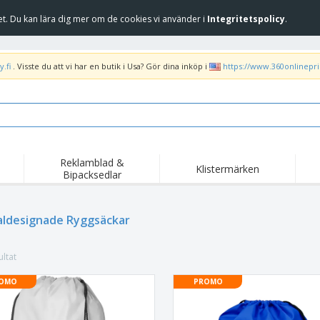
et. Du kan lära dig mer om de cookies vi använder i
Integritetspolicy
.
.fi
. Visste du att vi har en butik i Usa? Gör dina inköp i
https://www.360onlinepr
Reklamblad &
Klistermärken
Bipacksedlar
Höj
Trend
Nya produkter
kam
Liput, Kulkuelipput ja
aldesignade Ryggsäckar
Banderoll
T-sh
Kornetti
Matserviceutrustning
Roll-ups
Bro
och tillbehör
ltat
Hemleverans och
Tillgängliga
Fril
takeaway
Klistermärken, vinyler
OMO
PROMO
Armbandsur
Arb
och affischer
trofékoppar och
Huvtröjor
Frak
troféer