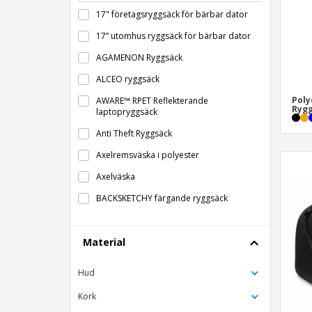
17" företagsryggsäck för bärbar dator
17” utomhus ryggsäck för bärbar dator
AGAMENON Ryggsäck
ALCEO ryggsäck
Poly
AWARE™ RPET Reflekterande
Ryg
laptopryggsäck
Anti Theft Ryggsäck
Axelremsväska i polyester
Axelväska
BACKSKETCHY färgande ryggsäck
BAPAL ryggsäck
Material
BERLIN stöldskyddsryggsäck
Bag Base | Airporter klassisk ryggsäck
Hud
med hjul
Bag Base | Athleisure Pro ryggsäck
Kork