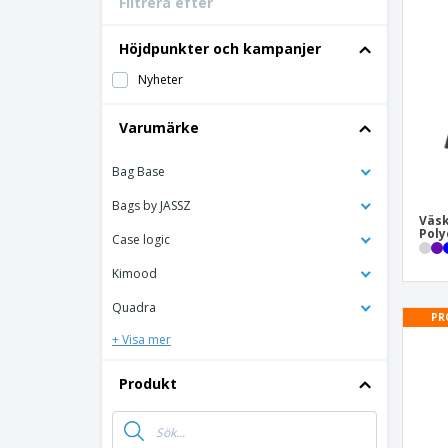
Filtrera efter
Bonuskort
T-shirt
Höjdpunkter och kampanjer
Magneter
Nyheter
Vinyl-Banderoll
Varumärke
Bag Base
Bags by JASSZ
Väsk
Poly
Case logic
Kimood
Quadra
PR
+ Visa mer
Produkt