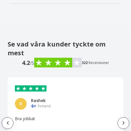
Se vad våra kunder tyckte om
mest
4.2
/5
322
Recensioner
Rashek
R
Finland
Bra jobbat