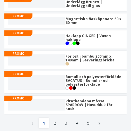
Underlägg Brunex |
Underlägg till glas
PROMO
Magnetiska flasköppnare 60 x
60 mm
PROMO
Haklapp GINGER | Vuxen
haklapp
PROMO
För ost i bambu 200mm x
140mm | Serveringsbricka
PROMO
Bomull och polyesterförkläde
BACATUS | Bomulls- och
polyesterförkläde
PROMO
Piratbandana mössa
SPARROW | Huvudduk för
kock
‹
›
1
2
3
4
5