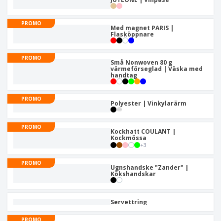
PROMO
Med magnet PARIS |
Flasköppnare
PROMO
Små Nonwoven 80 g
värmeförseglad | Väska med
handtag
PROMO
Polyester | Vinkylarärm
PROMO
Kockhatt COULANT |
Kockmössa
+
3
PROMO
Ugnshandske "Zander" |
Kökshandskar
Servettring
PROMO