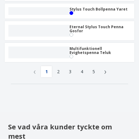
Stylus Touch Bollpenna Yaret
Eternal Stylus Touch Penna
Gosfor
Multifunktionell
Evighetspenna Teluk
‹
›
1
2
3
4
5
Se vad våra kunder tyckte om
mest