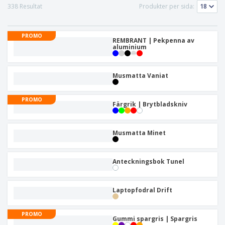
338 Resultat
Produkter per sida:
PROMO
REMBRANT | Pekpenna av
aluminium
Musmatta Vaniat
PROMO
Färgrik | Brytbladskniv
Musmatta Minet
Anteckningsbok Tunel
Laptopfodral Drift
PROMO
Gummi spargris | Spargris