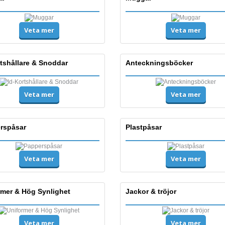
Veta mer
Veta mer
tshållare & Snoddar
Anteckningsböcker
Veta mer
Veta mer
rspåsar
Plastpåsar
Veta mer
Veta mer
rmer & Hög Synlighet
Jackor & tröjor
Veta mer
Veta mer