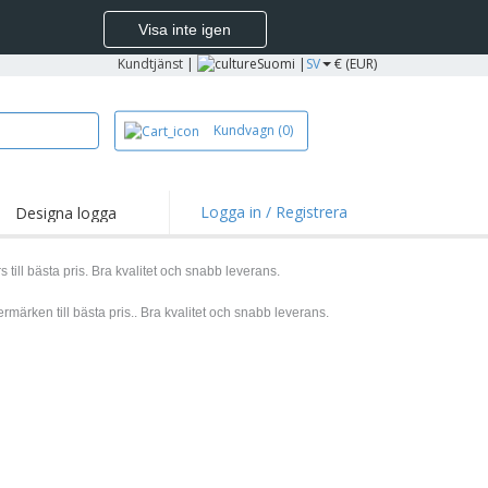
Visa inte igen
Kundtjänst
|
Suomi |
SV
€ (EUR)
Kundvagn
(0)
Logga in / Registrera
Designa logga