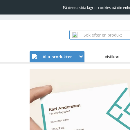
På denna sida lagras cookies på din enh
Alla produkter
Visitkort