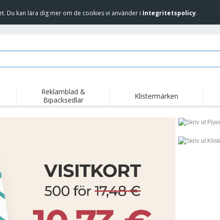
et. Du kan lära dig mer om de cookies vi använder i
Integritetspolicy
.
Reklamblad &
Klistermärken
Bipacksedlar