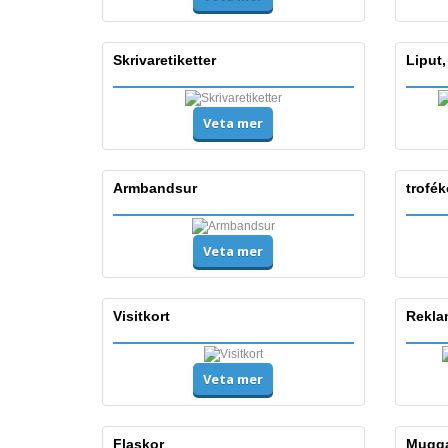
Skrivaretiketter
Liput,
Veta mer
Armbandsur
trofék
Veta mer
Visitkort
Rekla
Veta mer
Flaskor
Mugg