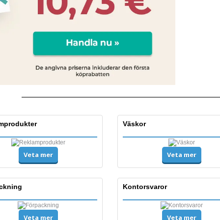
mprodukter
Väskor
Veta mer
Veta mer
ckning
Kontorsvaror
Veta mer
Veta mer