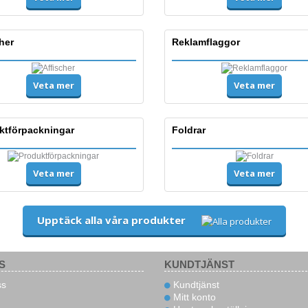
her
Reklamflaggor
Veta mer
Veta mer
ktförpackningar
Foldrar
Veta mer
Veta mer
Upptäck alla våra produkter
S
KUNDTJÄNST
s
Kundtjänst
Mitt konto