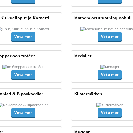
 Kulkuelipput ja Kornetti
Matserviceutrustning och til
Veta mer
Veta mer
oppar och troféer
Medaljer
Veta mer
Veta mer
mblad & Bipacksedlar
Klistermärken
Veta mer
Veta mer
ar
Muggar