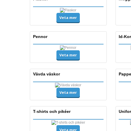
Veta mer
Pennor
Id-Kor
Veta mer
Vävda väskor
Pappe
Veta mer
T-shirts och pikéer
Unifo
Veta mer