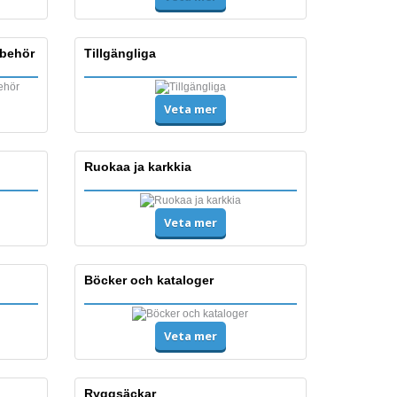
lbehör
Tillgängliga
Veta mer
Ruokaa ja karkkia
Veta mer
Böcker och kataloger
Veta mer
Ryggsäckar