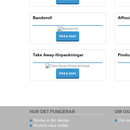
Banderoll
Affisc
Veta mer
Take Away-förpackningar
Produ
Veta mer
HUR DET FUNGERAR
OM OS
Skicka in din design
Om os
Använd våra mallar