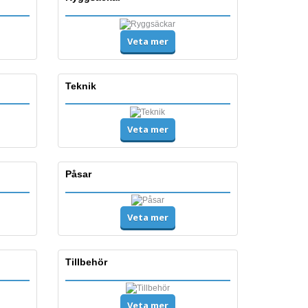
Veta mer
Teknik
Veta mer
Påsar
Veta mer
Tillbehör
Veta mer