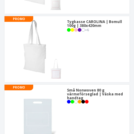
PROMO
Tygkasse CAROLINA | Bomull
100g | 380x420mm
+
6
PROMO
Små Nonwoven 80 g
värmeförseglad | Väska med
handtag