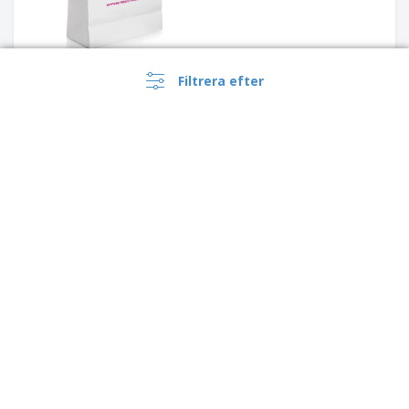
Filtrera efter
Tygkasse HARRY | Jute |
400x200x350mm
Strandväska i canvas
KLEUREN BAG
›
Suomi |
SV
(€ EUR )