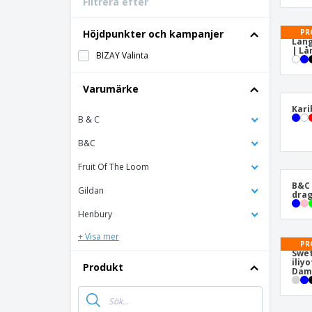
Filtrera efter
Bonuskort
T-shirt
PR
Höjdpunkter och kampanjer
Lång
Magneter
| Lå
BIZAY Valinta
Vinyl-Banderoll
Varumärke
Kari
B & C
B&C
Fruit Of The Loom
B&C 
Gildan
dra
Henbury
+ Visa mer
PR
Swet
iliy
Produkt
Damh