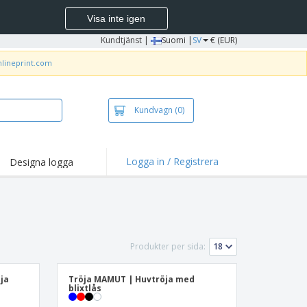
Visa inte igen
Kundtjänst
|
Suomi |
SV
€ (EUR)
nlineprint.com
Kundvagn
(0)
Logga in / Registrera
Designa logga
dpunkter och
panjer
irts och pikéer
deri
Produkter per sida:
uftsverksamhet
ete hemifrån
ja
Tröja MAMUT | Huvtröja med
blixtlås
tlådor