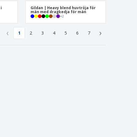
i
Gildan | Heavy blend huvtröja för
män med dragkedja för män
+
2
‹
›
1
2
3
4
5
6
7