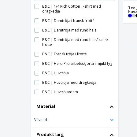
B&C | 1/4 Rich Cotton T-shirt med
Tee 
dragkedja
huv
B&C | Damtröja i fransk frotté
B&C | Damtröja med rund hals
B&C | Damtröja med rund hals/fransk
frotté
B&C | Fransk tröja i frotté
B&C | Hero Pro arbetsskjorta i mjukt tyg
B&C | Huvtröja
B&C | Huvtröja med dragkedja
B&C | Huvtröja/dam
B&C | Huvtröja/dam med dragkedja
Material
B&C | Huvtröja/lady Queen
Vävnad
B&C | Infälld sweatshirt
B&C | KING huvtröja
Produktfärg