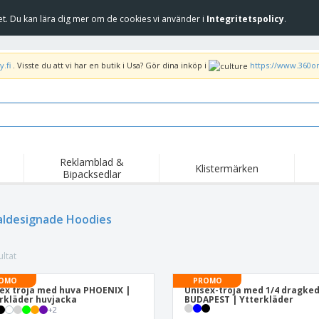
et. Du kan lära dig mer om de cookies vi använder i
Integritetspolicy
.
.fi
. Visste du att vi har en butik i Usa? Gör dina inköp i
https://www.360o
Reklamblad &
Klistermärken
Bipacksedlar
Höj
Trend
Nya produkter
kam
Liput, Kulkuelipput ja
aldesignade Hoodies
Banderoll
T-sh
Kornetti
Matserviceutrustning
Roll-ups
Bro
och tillbehör
ltat
Hemleverans och
Tillgängliga
Fril
takeaway
Klistermärken, vinyler
OMO
PROMO
Armbandsur
Arb
och affischer
ex tröja med huva PHOENIX |
Unisex-tröja med 1/4 dragked
rkläder huvjacka
BUDAPEST | Ytterkläder
trofékoppar och
Huvtröjor
Frak
+
2
troféer