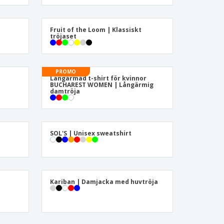
sonaliserade gåvor
ogiska produkter
Fruit of the Loom | Klassiskt
er och kataloger
tröjaset
PROMO
Långärmad t-shirt för kvinnor
BUCHAREST WOMEN | Långärmig
damtröja
SOL'S | Unisex sweatshirt
Kariban | Damjacka med huvtröja