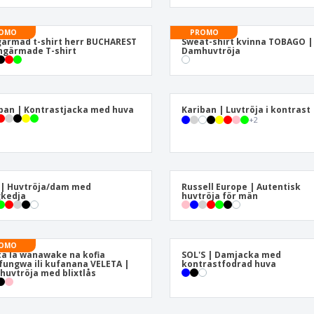
Utställare
Medaljer
Per
Affischer
Ruokaa ja karkkia
Ekol
OMO
PROMO
ärmad t-shirt herr BUCHAREST
Sweat-shirt kvinna TOBAGO |
Resväskor och
Skrivaretiketter
Böck
ngärmade T-shirt
Damhuvtröja
ryggsäckar
ban | Kontrastjacka med huva
Kariban | Luvtröja i kontrast
+
2
| Huvtröja/dam med
Russell Europe | Autentisk
gkedja
huvtröja för män
OMO
a la wanawake na kofia
SOL'S | Damjacka med
ofungwa ili kufanana VELETA |
kontrastfodrad huva
uvtröja med blixtlås