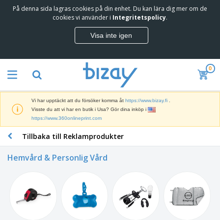
På denna sida lagras cookies på din enhet. Du kan lära dig mer om de
cookies vi använder i
Integritetspolicy
.
Visa inte igen
0
Vi har upptäckt att du försöker komma åt
https://www.bizay.fi
.
Visste du att vi har en butik i Usa? Gör dina inköp i
https://www.360onlineprint.com
Tillbaka till Reklamprodukter
Hemvård & Personlig Vård