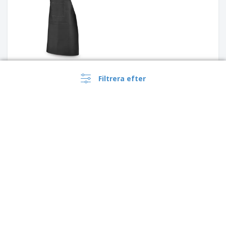
Filtrera efter
PROMO
Förkläde COFFEE |
Midjeförkläde
+
5
PROMO
Triangel halsduk FIESTA |
Kockscarf
+
3