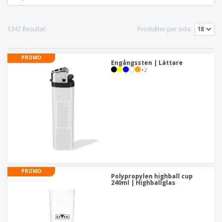
1347 Resultat
Produkter per sida:
PROMO
Engångssten | Lättare
+
2
PROMO
Polypropylen highball cup
240ml | Highballglas