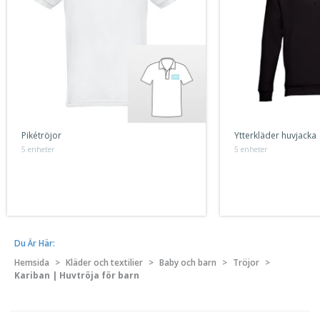
Pikétröjor
Ytterkläder huvjacka
5 enheter
5 enheter
Du Är Här:
Hemsida
>
Kläder och textilier
>
Baby och barn
>
Tröjor
>
Kariban | Huvtröja för barn