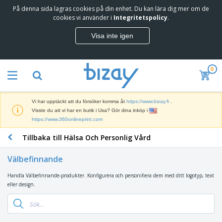
På denna sida lagras cookies på din enhet. Du kan lära dig mer om de
T
cookies vi använder i
Integritetspolicy
.
o
p
Visa inte igen
p
M
s
a
ä
r
l
0
k
j
R
n
a
e
a
r
k
d
e
Vi har upptäckt att du försöker komma åt
https://www.bizay.fi
.
l
s
S
Visste du att vi har en butik i Usa? Gör dina inköp i
a
f
k
https://www.360onlineprint.com
m
ö
ä
p
r
Tillbaka till Hälsa Och Personlig Vård
r
r
i
K
m
o
n
o
a
d
Välbefinnande
g
n
r
u
s
t
o
k
Handla Välbefinnande-produkter. Konfigurera och personifiera dem med ditt logotyp, text
V
m
o
c
t
eller design.
ä
a
r
h
e
s
t
s
U
r
k
e
m
t
K
o
r
a
s
l