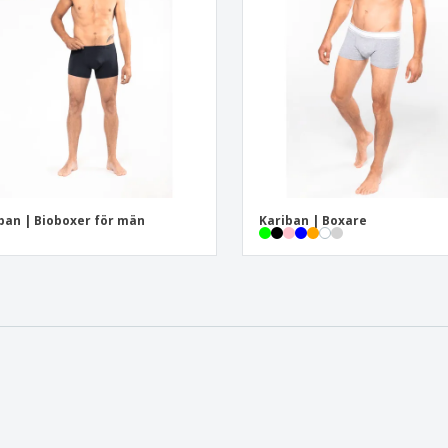
Utställare
Medaljer
Per
Affischer
Ruokaa ja karkkia
Ekol
Resväskor och
Skrivaretiketter
Böck
ryggsäckar
ban | Bioboxer för män
Kariban | Boxare