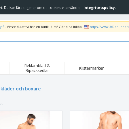
et. Du kan lära dig mer om de cookies vi använder i
Integritetspolicy
.
.fi
. Visste du att vi har en butik i Usa? Gör dina inköp i
https://www.360onlinepr
Reklamblad &
Klistermärken
Bipacksedlar
Höj
Trend
Nya produkter
kam
Liput, Kulkuelipput ja
kläder och boxare
Banderoll
T-sh
Kornetti
Matserviceutrustning
Roll-ups
Bro
och tillbehör
at
Hemleverans och
Tillgängliga
Fril
takeaway
Klistermärken, vinyler
Armbandsur
Arb
och affischer
trofékoppar och
Huvtröjor
Frak
troféer