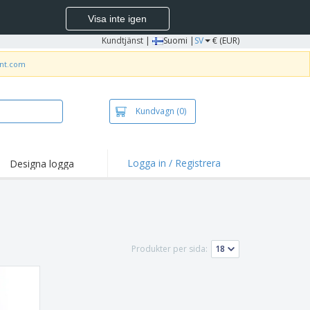
Visa inte igen
Kundtjänst
|
Suomi |
SV
€ (EUR)
int.com
Kundvagn
(0)
Logga in / Registrera
Designa logga
dpunkter och
panjer
irts och pikéer
deri
Produkter per sida:
uftsverksamhet
ete hemifrån
tlådor