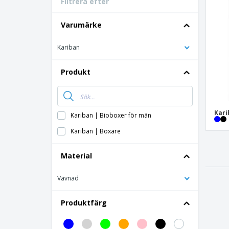
Filtrera efter
Bonuskort
T-shirt
Varumärke
Magneter
Kariban
Vinyl-Banderoll
Produkt
Kari
Kariban | Bioboxer för män
Kariban | Boxare
Material
Vävnad
Produktfärg