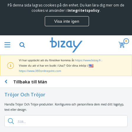
På denna sida lagras cookies på din enhet. Du kan lära dig mer om de
T
cookies vi använder i
Integritetspolicy
.
o
p
Visa inte igen
p
M
s
a
ä
r
l
0
k
j
R
n
a
e
a
r
k
d
e
Vi har upptäckt att du försöker komma åt
https://www.bizay.fi
.
l
s
S
Visste du att vi har en butik i Usa? Gör dina inköp i
a
f
k
https://www.360onlineprint.com
m
ö
ä
p
r
Tillbaka till Män
r
r
i
K
m
o
n
o
a
d
Tröjor Och Tröjor
g
n
r
u
s
t
o
k
Handla Tröjor Och Tröjor-produkter. Konfigurera och personifiera dem med ditt logotyp,
V
m
o
c
t
text eller design.
ä
a
r
h
e
s
t
s
U
r
k
e
m
t
K
o
r
a
s
l