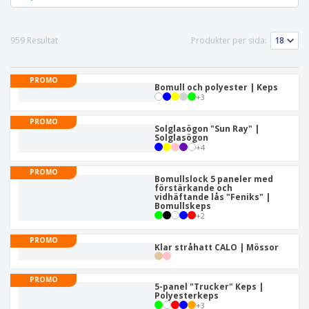
959 Resultat
Produkter per sida:
PROMO
Bomull och polyester | Keps
+
3
PROMO
Solglasögon "Sun Ray" |
Solglasögon
+
4
PROMO
Bomullslock 5 paneler med
förstärkande och
vidhäftande lås "Feniks" |
Bomullskeps
+
2
PROMO
Klar stråhatt CALO | Mössor
PROMO
5-panel "Trucker" Keps |
Polyesterkeps
+
3