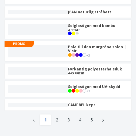
JEAN naturlig stråhatt
Solglasögon med bambu
armar
PROMO
Pala till den murgröna solen |
Visir
+
2
Fyrkantig polyesterhalsduk
44x44cm
Solglasögon med UV-skydd
+
3
CAMPBEL keps
‹
›
1
2
3
4
5