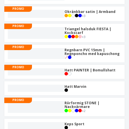
PROMO
Okränkbar satin | Armband
+
3
PROMO
Triangel halsduk FIESTA |
Kockscarf
+
3
PROMO
Regnbarn PVC 15mm |
Regnponcho med kapuschong
PROMO
Hatt PAINTER | Bomullshatt
Hatt Marvin
PROMO
Rörformig STONE |
Nackvärmare
+
2
Keps Sport