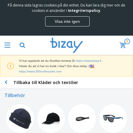
På denna sida lagras cookies på din enhet. Du kan lära dig mer om de
T
cookies vi använder i
Integritetspolicy
.
o
p
Visa inte igen
p
M
s
a
ä
r
l
0
k
j
R
n
a
e
a
r
k
d
e
Vi har upptäckt att du försöker komma åt
https://www.bizay.fi
.
l
s
S
Visste du att vi har en butik i Usa? Gör dina inköp i
a
f
k
https://www.360onlineprint.com
m
ö
ä
p
r
Tillbaka till Kläder och textilier
r
r
i
K
m
o
n
o
a
d
Tillbehör
g
n
r
u
s
t
o
k
V
m
o
c
t
ä
a
r
h
e
s
t
s
U
r
k
e
m
t
K
o
r
a
s
l