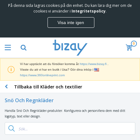
På denna sida lagras cookies på din enhet. Du kan lära dig mer om de
T
cookies vi använder i
Integritetspolicy
.
o
p
Visa inte igen
p
M
s
a
ä
r
l
0
k
j
R
n
a
e
a
r
k
d
e
Vi har upptäckt att du försöker komma åt
https://www.bizay.fi
.
l
s
S
Visste du att vi har en butik i Usa? Gör dina inköp i
a
f
k
https://www.360onlineprint.com
m
ö
ä
p
r
Tillbaka till Kläder och textilier
r
r
i
K
m
o
n
o
a
d
Snö Och Regnkläder
g
n
r
u
s
t
o
k
Handla Snö Och Regnkläder-produkter. Konfigurera och personifiera dem med ditt
V
m
o
c
t
logotyp, text eller design.
ä
a
r
h
e
s
t
s
U
r
k
e
m
t
K
o
r
a
s
l