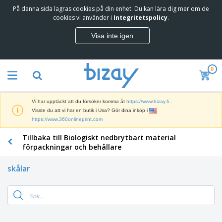
På denna sida lagras cookies på din enhet. Du kan lära dig mer om de
T
cookies vi använder i
Integritetspolicy
.
o
p
Visa inte igen
p
M
s
a
ä
r
l
0
k
j
R
n
a
e
a
r
k
d
e
Vi har upptäckt att du försöker komma åt
https://www.bizay.fi
.
l
s
S
Visste du att vi har en butik i Usa? Gör dina inköp i
a
f
k
https://www.360onlineprint.com
m
ö
ä
p
r
Tillbaka till Biologiskt nedbrytbart material
r
r
i
K
m
förpackningar och behållare
o
n
o
a
d
g
n
r
u
skålar
s
t
o
k
V
m
o
c
t
ä
a
r
h
e
s
t
s
U
r
k
e
m
t
K
o
r
a
s
l