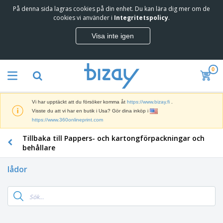
På denna sida lagras cookies på din enhet. Du kan lära dig mer om de
T
cookies vi använder i
Integritetspolicy
.
o
p
Visa inte igen
p
M
s
a
ä
r
l
0
k
j
R
n
a
e
a
r
k
d
e
Vi har upptäckt att du försöker komma åt
https://www.bizay.fi
.
l
s
S
Visste du att vi har en butik i Usa? Gör dina inköp i
a
f
k
https://www.360onlineprint.com
m
ö
ä
p
r
Tillbaka till Pappers- och kartongförpackningar och
r
r
i
K
m
behållare
o
n
o
a
d
g
n
r
u
lådor
s
t
o
k
V
m
o
c
t
ä
a
r
h
e
s
t
s
U
r
k
e
m
t
K
o
r
a
s
l