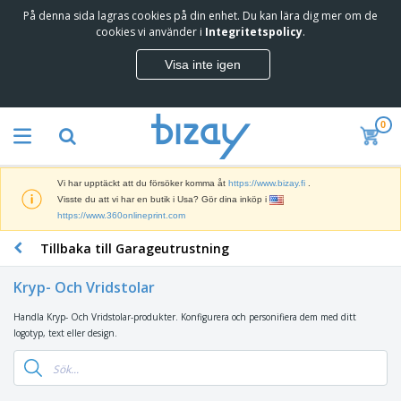
På denna sida lagras cookies på din enhet. Du kan lära dig mer om de
T
cookies vi använder i
Integritetspolicy
.
o
p
Visa inte igen
p
M
s
a
ä
r
l
0
k
j
R
n
a
e
a
r
k
d
e
Vi har upptäckt att du försöker komma åt
https://www.bizay.fi
.
l
s
S
Visste du att vi har en butik i Usa? Gör dina inköp i
a
f
k
https://www.360onlineprint.com
m
ö
ä
p
r
Tillbaka till Garageutrustning
r
r
i
K
m
o
n
o
a
d
Kryp- Och Vridstolar
g
n
r
u
s
t
o
k
Handla Kryp- Och Vridstolar-produkter. Konfigurera och personifiera dem med ditt
V
m
o
c
t
logotyp, text eller design.
ä
a
r
h
e
s
t
s
U
r
k
e
m
t
K
o
r
a
s
l