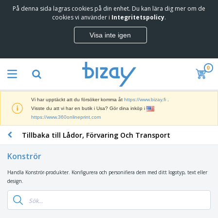
På denna sida lagras cookies på din enhet. Du kan lära dig mer om de
T
cookies vi använder i
Integritetspolicy
.
o
p
Visa inte igen
p
M
s
a
ä
r
l
0
k
j
R
n
a
e
a
r
k
d
e
Vi har upptäckt att du försöker komma åt
https://www.bizay.fi
.
l
s
S
Visste du att vi har en butik i Usa? Gör dina inköp i
a
f
k
https://www.360onlineprint.com
m
ö
ä
p
r
Tillbaka till Lådor, Förvaring Och Transport
r
r
i
K
m
o
n
o
a
d
Konströr
g
n
r
u
s
t
o
k
Handla Konströr-produkter. Konfigurera och personifiera dem med ditt logotyp, text eller
V
m
o
c
t
design.
ä
a
r
h
e
s
t
s
U
r
k
e
m
t
K
o
r
a
s
l