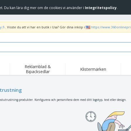
et. Du kan lära dig mer om de cookies vi använder i
Integritetspolicy
.
.fi
. Visste du att vi har en butik i Usa? Gör dina inköp i
https://www.360onlinepr
Reklamblad &
Klistermärken
Bipacksedlar
Höj
Trend
Nya produkter
kam
Liput, Kulkuelipput ja
trustning
Banderoll
T-sh
Kornetti
Matserviceutrustning
Roll-ups
Bro
stutrustning-produkter. Konfigurera och personifiera dem med ditt logotyp, text eller design.
och tillbehör
Hemleverans och
Tillgängliga
Fril
takeaway
Klistermärken, vinyler
Armbandsur
Arb
och affischer
trofékoppar och
Huvtröjor
Frak
troféer