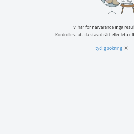
Utställare
Medaljer
Per
Affischer
Ruokaa ja karkkia
Ekol
Resväskor och
Skrivaretiketter
Böck
ryggsäckar
Vi har för närvarande inga resul
Kontrollera att du stavat rätt eller leta e
×
tydlig sökning