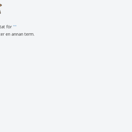
sonaliserade gåvor
ogiska produkter
er och kataloger
tat för
"
"
fter en annan term.