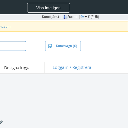
Visa inte igen
Kundtjänst
|
Suomi |
SV
€ (EUR)
int.com
Kundvagn
(0)
Logga in / Registrera
Designa logga
dpunkter och
panjer
irts och pikéer
deri
uftsverksamhet
ete hemifrån
tlådor