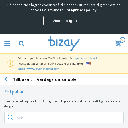
På denna sida lagras cookies på din enhet. Du kan lära dig mer om de
T
cookies vi använder i
Integritetspolicy
.
o
p
Visa inte igen
p
M
s
a
ä
r
l
0
k
j
R
n
a
e
a
r
k
d
e
Vi har upptäckt att du försöker komma åt
https://www.bizay.fi
.
l
s
S
Visste du att vi har en butik i Usa? Gör dina inköp i
a
f
k
https://www.360onlineprint.com
m
ö
ä
p
r
Tillbaka till Vardagsrumsmöbler
r
r
i
K
m
o
n
o
a
d
Fotpallar
g
n
r
u
s
t
o
k
Handla Fotpallar-produkter. Konfigurera och personifiera dem med ditt logotyp, text eller
V
m
o
c
t
design.
ä
a
r
h
e
s
t
s
U
r
k
e
m
t
K
o
r
a
s
l