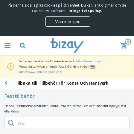
På denna sida lagras cookies på din enhet. Du kan lära dig mer om de
T
cookies vi använder i
Integritetspolicy
.
o
p
Visa inte igen
p
M
s
a
ä
r
l
0
k
j
R
n
a
e
a
r
k
d
e
Vi har upptäckt att du försöker komma åt
https://www.bizay.fi
.
l
s
S
Visste du att vi har en butik i Usa? Gör dina inköp i
a
f
k
https://www.360onlineprint.com
m
ö
ä
p
r
Tillbaka till Tillbehör För Konst Och Hantverk
r
r
i
K
m
o
n
o
a
d
Festtillbehör
g
n
r
u
s
t
o
k
Handla Festtillbehör-produkter. Konfigurera och personifiera dem med ditt logotyp, text
V
m
o
c
t
eller design.
ä
a
r
h
e
s
t
s
U
r
k
e
m
t
K
o
r
a
s
l