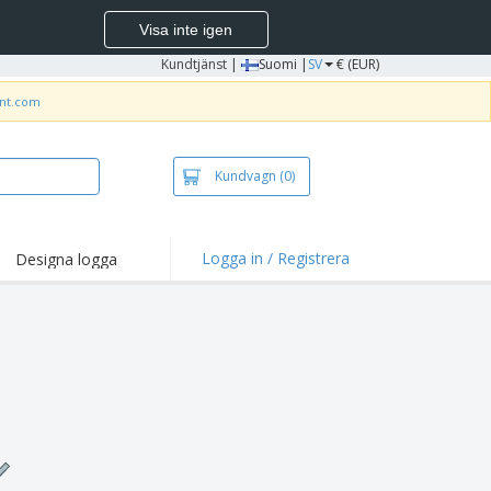
Visa inte igen
Kundtjänst
|
Suomi |
SV
€ (EUR)
int.com
Kundvagn
(0)
Logga in / Registrera
Designa logga
dpunkter och
panjer
irts och pikéer
deri
uftsverksamhet
ete hemifrån
tlådor