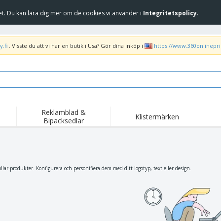
et. Du kan lära dig mer om de cookies vi använder i
Integritetspolicy
.
.fi
. Visste du att vi har en butik i Usa? Gör dina inköp i
https://www.360onlinepr
Reklamblad &
Klistermärken
Bipacksedlar
Höj
Trend
Nya produkter
kam
Liput, Kulkuelipput ja
Banderoll
T-sh
Kornetti
Matserviceutrustning
Roll-ups
Bro
llar-produkter. Konfigurera och personifiera dem med ditt logotyp, text eller design.
och tillbehör
Hemleverans och
Tillgängliga
Fril
takeaway
Klistermärken, vinyler
Armbandsur
Arb
och affischer
trofékoppar och
Huvtröjor
Frak
troféer