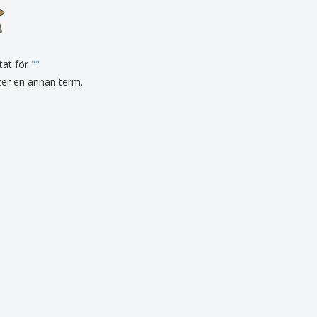
sonaliserade gåvor
ogiska produkter
er och kataloger
tat för
"
"
fter en annan term.