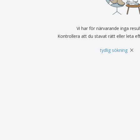
Utställare
Medaljer
Per
Affischer
Ruokaa ja karkkia
Ekol
Resväskor och
Skrivaretiketter
Böck
ryggsäckar
Vi har för närvarande inga resul
Kontrollera att du stavat rätt eller leta e
×
tydlig sökning