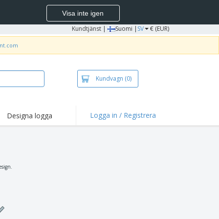
Visa inte igen
Kundtjänst
|
Suomi |
SV
€ (EUR)
int.com
Kundvagn
(0)
Logga in / Registrera
Designa logga
dpunkter och
panjer
irts och pikéer
deri
esign.
uftsverksamhet
ete hemifrån
tlådor