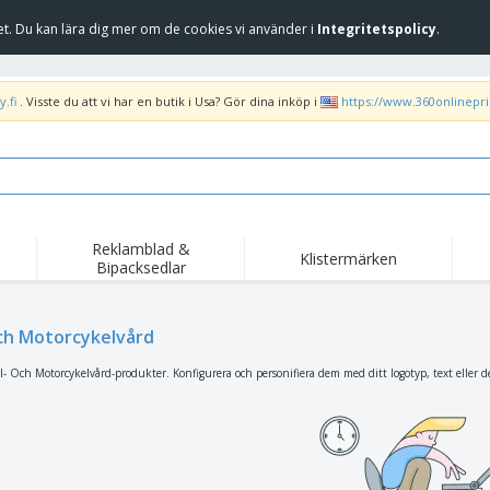
et. Du kan lära dig mer om de cookies vi använder i
Integritetspolicy
.
.fi
. Visste du att vi har en butik i Usa? Gör dina inköp i
https://www.360onlinepr
Reklamblad &
Klistermärken
Bipacksedlar
Höj
Trend
Nya produkter
kam
Liput, Kulkuelipput ja
Och Motorcykelvård
Banderoll
T-sh
Kornetti
Matserviceutrustning
Roll-ups
Bro
l- Och Motorcykelvård-produkter. Konfigurera och personifiera dem med ditt logotyp, text eller d
och tillbehör
Hemleverans och
Tillgängliga
Fril
takeaway
Klistermärken, vinyler
Armbandsur
Arb
och affischer
trofékoppar och
Huvtröjor
Frak
troféer