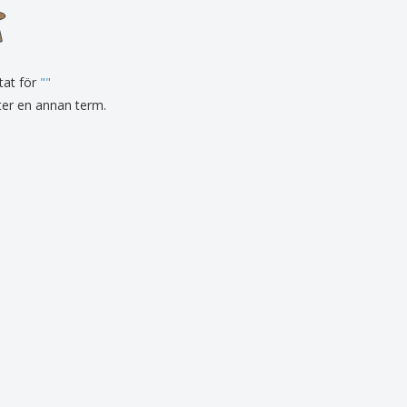
sonaliserade gåvor
ogiska produkter
er och kataloger
tat för
"
"
fter en annan term.