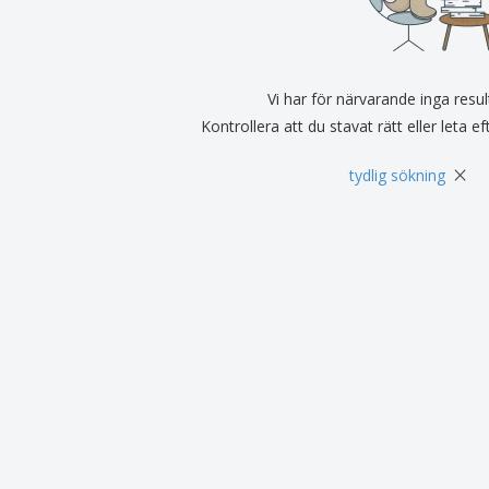
Utställare
Medaljer
Per
Affischer
Ruokaa ja karkkia
Ekol
Resväskor och
Skrivaretiketter
Böck
ryggsäckar
Vi har för närvarande inga resul
Kontrollera att du stavat rätt eller leta e
×
tydlig sökning