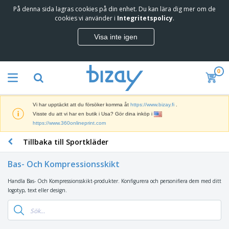
På denna sida lagras cookies på din enhet. Du kan lära dig mer om de
T
cookies vi använder i
Integritetspolicy
.
o
p
Visa inte igen
p
M
s
a
ä
r
l
0
k
j
R
n
a
e
a
r
k
d
e
Vi har upptäckt att du försöker komma åt
https://www.bizay.fi
.
l
s
S
Visste du att vi har en butik i Usa? Gör dina inköp i
a
f
k
https://www.360onlineprint.com
m
ö
ä
p
r
Tillbaka till Sportkläder
r
r
i
K
m
o
n
o
a
d
Bas- Och Kompressionsskikt
g
n
r
u
s
t
o
k
Handla Bas- Och Kompressionsskikt-produkter. Konfigurera och personifiera dem med ditt
V
m
o
c
t
logotyp, text eller design.
ä
a
r
h
e
s
t
s
U
r
k
e
m
t
K
o
r
a
s
l