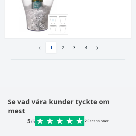
‹
›
1
2
3
4
Se vad våra kunder tyckte om
mest
5
/5
2
Recensioner