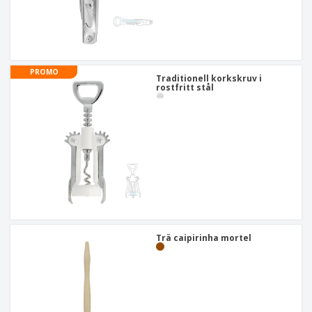
PROMO
Traditionell korkskruv i
rostfritt stål
Trä caipirinha mortel