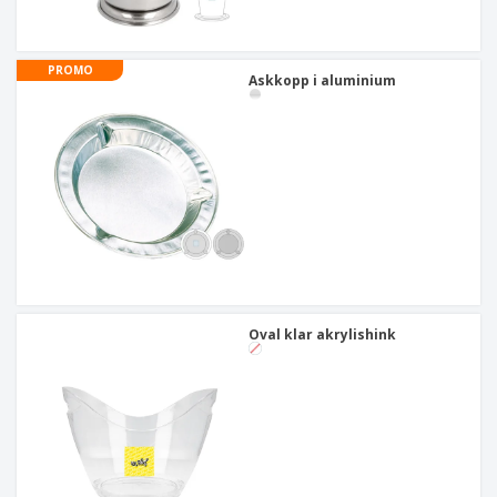
PROMO
Askkopp i aluminium
Oval klar akrylishink