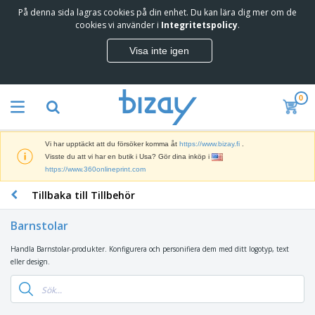
På denna sida lagras cookies på din enhet. Du kan lära dig mer om de
T
cookies vi använder i
Integritetspolicy
.
o
p
Visa inte igen
p
M
s
a
ä
r
l
0
k
j
R
n
a
e
a
r
k
d
e
Vi har upptäckt att du försöker komma åt
https://www.bizay.fi
.
l
s
S
Visste du att vi har en butik i Usa? Gör dina inköp i
a
f
k
https://www.360onlineprint.com
m
ö
ä
p
r
Tillbaka till Tillbehör
r
r
i
K
m
o
n
o
a
d
Barnstolar
g
n
r
u
s
t
o
k
Handla Barnstolar-produkter. Konfigurera och personifiera dem med ditt logotyp, text
V
m
o
c
t
eller design.
ä
a
r
h
e
s
t
s
U
r
k
e
m
t
K
o
r
a
s
l