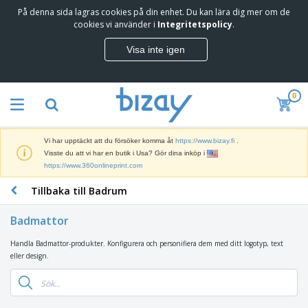
På denna sida lagras cookies på din enhet. Du kan lära dig mer om de
T
cookies vi använder i
Integritetspolicy
.
o
p
Visa inte igen
p
M
s
a
ä
r
l
0
k
j
R
n
a
e
a
r
k
d
e
Vi har upptäckt att du försöker komma åt
https://www.bizay.fi
.
l
s
S
Visste du att vi har en butik i Usa? Gör dina inköp i
a
f
k
https://www.360onlineprint.com
m
ö
ä
p
r
Tillbaka till Badrum
r
r
i
K
m
o
n
o
a
d
Badmattor
g
n
r
u
s
t
o
k
Handla Badmattor-produkter. Konfigurera och personifiera dem med ditt logotyp, text
V
m
o
c
t
eller design.
ä
a
r
h
e
s
t
s
U
r
k
e
m
t
K
o
r
a
s
l