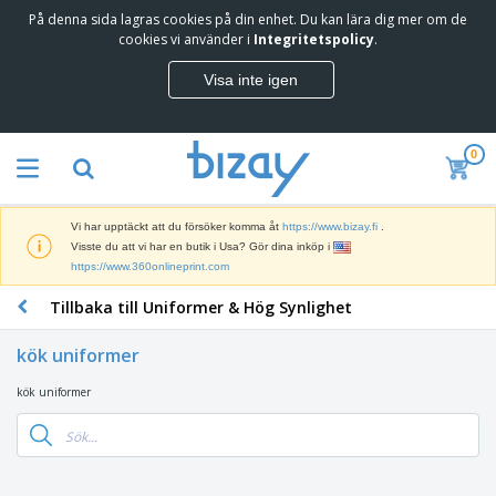
På denna sida lagras cookies på din enhet. Du kan lära dig mer om de
T
cookies vi använder i
Integritetspolicy
.
o
p
Visa inte igen
p
M
s
a
ä
r
l
0
k
j
R
n
a
e
a
r
k
d
e
Vi har upptäckt att du försöker komma åt
https://www.bizay.fi
.
l
s
S
Visste du att vi har en butik i Usa? Gör dina inköp i
a
f
k
https://www.360onlineprint.com
m
ö
ä
p
r
Tillbaka till Uniformer & Hög Synlighet
r
r
i
K
m
o
n
o
a
d
kök uniformer
g
n
r
u
s
t
o
k
kök uniformer
V
m
o
c
t
ä
a
r
h
e
s
t
s
U
r
k
e
m
t
K
o
r
a
s
l