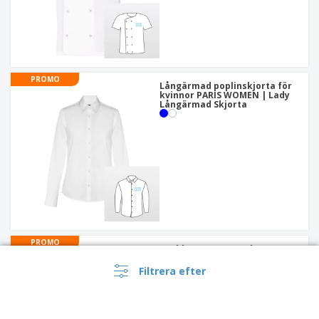
PROMO
Långärmad poplinskjorta för
kvinnor PARIS WOMEN | Lady
Långärmad Skjorta
PROMO
Kockhatt COULANT |
Kockmössa
+
3
Filtrera efter