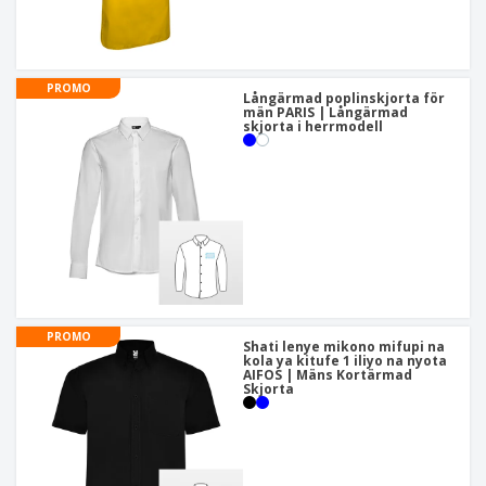
PROMO
Långärmad poplinskjorta för
män PARIS | Långärmad
skjorta i herrmodell
PROMO
Shati lenye mikono mifupi na
kola ya kitufe 1 iliyo na nyota
AIFOS | Mäns Kortärmad
Skjorta