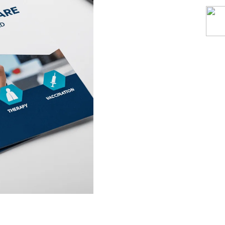
Affischer
Ruokaa ja karkkia
Ekologi
Resväskor och
Skrivaretiketter
Böcker 
ryggsäckar