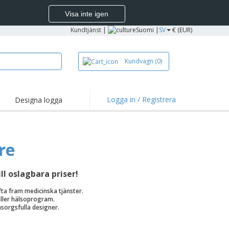
Visa inte igen
Kundtjänst
|
Suomi |
SV
€ (EUR)
Kundvagn
(0)
Logga in / Registrera
Designa logga
nkter och
njer
 och pikéer
re
sverksamhet
ll oslagbara priser!
hemifrån
yfta fram medicinska tjänster.
dor
eller hälsoprogram.
sorgsfulla designer.
liserade gåvor