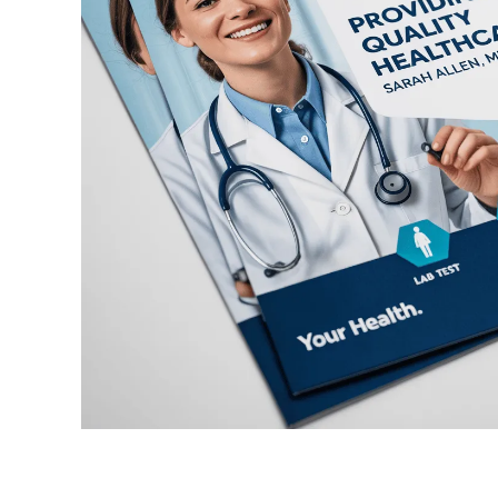
T-shirt
Magneter
Vinyl-Banderoll