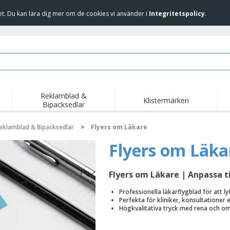
et. Du kan lära dig mer om de cookies vi använder i
Integritetspolicy
.
Reklamblad &
Klistermärken
Bipacksedlar
Höjdpu
Trend
Nya produkter
kampa
eklamblad & Bipacksedlar
>
Flyers om Läkare
Liput, Kulkuelipput ja
Banderoll
T-shirts
Kornetti
Flyers om Läka
Matserviceutrustning
Roll-ups
Broderi
och tillbehör
Hemleverans och
Tillgängliga
Friluft
takeaway
Flyers om Läkare | Anpassa ti
Klistermärken, vinyler
Armbandsur
Arbete 
och affischer
Professionella läkarflygblad för att l
trofékoppar och
Huvtröjor
Fraktlå
Perfekta för kliniker, konsultationer 
troféer
Högkvalitativa tryck med rena och om
Utställare
Medaljer
Persona