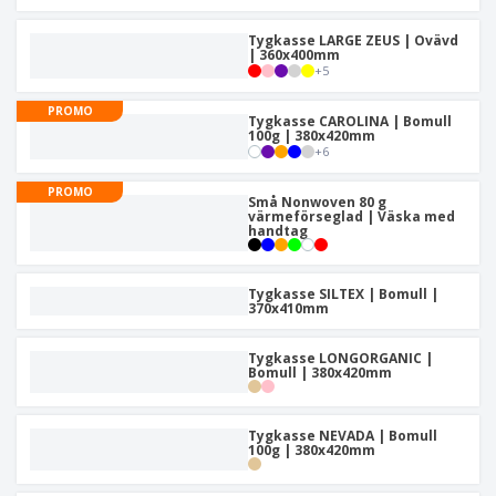
r
i
t
t
ä
a
e
ä
d
Tygkasse LARGE ZEUS | Ovävd
l
r
F
l
e
| 360x400mm
i
ö
l
+
5
r
a
r
a
l
p
r
PROMO
Tygkasse CAROLINA | Bomull
H
a
e
100g | 380x420mm
a
c
+
6
n
k
d
n
PROMO
A
l
Små Nonwoven 80 g
i
l
värmeförseglad | Väska med
a
n
handtag
l
e
g
a
f
Logga in /
p
t
Registrera
Tygkasse SILTEX | Bomull |
r
e
370x410mm
o
r
d
t
Kundtjänst
u
Tygkasse LONGORGANIC |
e
Bomull | 380x420mm
k
m
t
a
e
r
Tygkasse NEVADA | Bomull
100g | 380x420mm