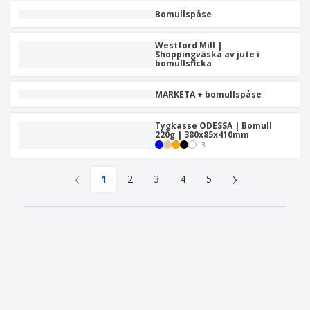
Bomullspåse
Westford Mill |
Shoppingväska av jute i
bomullsficka
MARKETA + bomullspåse
Tygkasse ODESSA | Bomull
220g | 380x85x410mm
+
3
‹
›
1
2
3
4
5