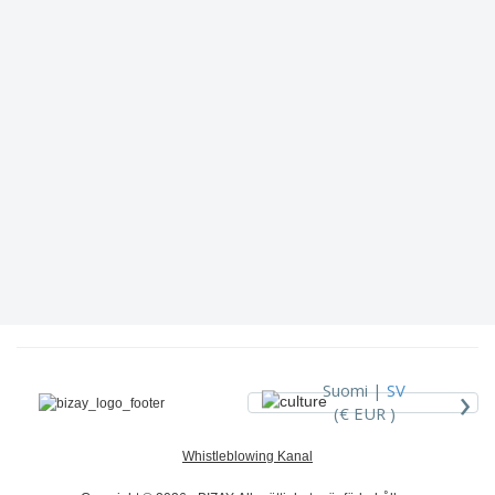
›
Suomi |
SV
(€ EUR )
Whistleblowing Kanal