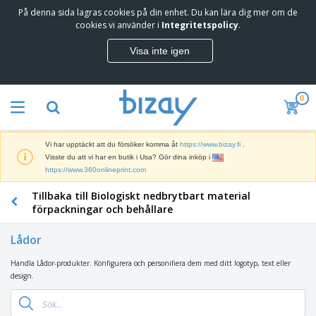
På denna sida lagras cookies på din enhet. Du kan lära dig mer om de
T
cookies vi använder i
Integritetspolicy
.
o
p
Visa inte igen
p
M
s
a
ä
r
l
0
k
j
R
n
a
e
a
r
k
d
e
Vi har upptäckt att du försöker komma åt
https://www.bizay.fi
.
l
s
S
Visste du att vi har en butik i Usa? Gör dina inköp i
a
f
k
https://www.360onlineprint.com
m
ö
ä
p
r
Tillbaka till Biologiskt nedbrytbart material
r
r
i
K
m
förpackningar och behållare
o
n
o
a
d
g
n
r
u
Lådor
s
t
o
k
V
m
o
c
t
Handla Lådor-produkter. Konfigurera och personifiera dem med ditt logotyp, text eller
ä
a
r
h
e
design.
s
t
s
U
r
k
e
m
t
K
o
r
a
s
l