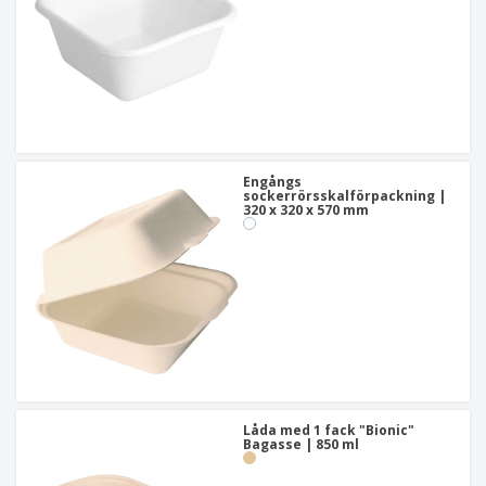
Engångs
sockerrörsskalförpackning |
320 x 320 x 570 mm
Låda med 1 fack "Bionic"
Bagasse | 850 ml