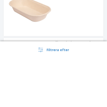
Fält 2 "Bionic" Bagasse | 850
ml
Filtrera efter
Låda med 1 fack "Bionic"
Bagasse | 1 L