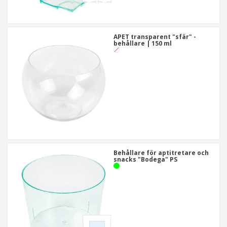
APET transparent "sfär" -
behållare | 150 ml
Behållare för aptitretare och
snacks "Bodega" PS