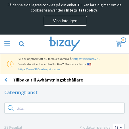
På denna sida lagras cookies på din enhet. Du kan lära dig mer om de
cookies vi använder i
Integritetspolicy
.
Visa inte igen
0
Vi har upptäckt att du försöker komma åt
https://www.bizay.fi
.
Visste du att vi har en butik i Usa? Gör dina inköp i
https://www.360onlineprint.com
Tillbaka till Avhämtningsbehållare
Cateringtjänst
28 Resultat
Produkter per sida: