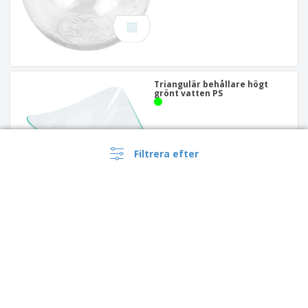
Triangulär behållare högt
grönt vatten PS
Filtrera efter
PS Square Aptitretare
Behållare