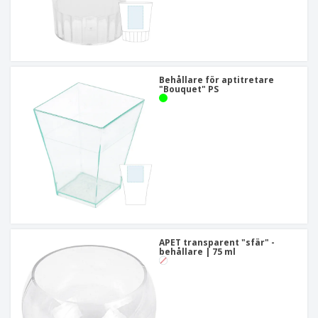
Behållare för aptitretare
"Bouquet" PS
APET transparent "sfär" -
behållare | 75 ml