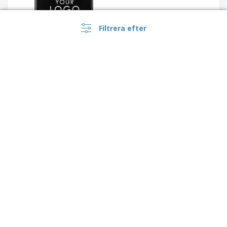
Filtrera efter
UV-C sterilisatorbox med 5W
trådlös laddare
›
Suomi |
SV
Rena UV-C sterilisatorbox
(€ EUR )
med 5W trådlös laddare
Whistleblowing Kanal