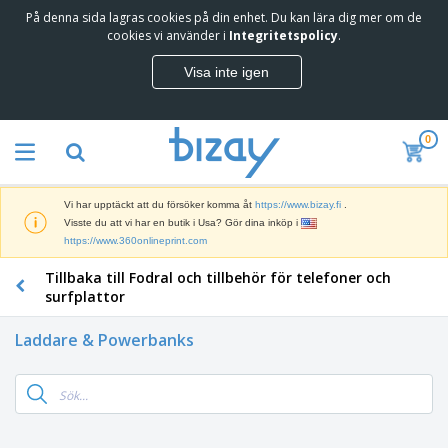
På denna sida lagras cookies på din enhet. Du kan lära dig mer om de
T
cookies vi använder i
Integritetspolicy
.
o
p
Visa inte igen
p
M
s
a
ä
r
l
0
k
j
R
n
a
e
a
r
k
d
e
Vi har upptäckt att du försöker komma åt
https://www.bizay.fi
.
l
s
S
Visste du att vi har en butik i Usa? Gör dina inköp i
a
f
k
https://www.360onlineprint.com
m
ö
ä
p
r
Tillbaka till Fodral och tillbehör för telefoner och
r
r
i
K
m
surfplattor
o
n
o
a
d
g
n
r
u
Laddare & Powerbanks
s
t
o
k
V
m
o
c
t
ä
a
r
h
e
s
t
s
U
r
k
e
m
t
K
o
r
a
s
l