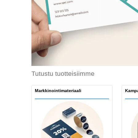
Kanta-asiakaskortit
T-paidat
Magneetit
Inyylibanneri
Tutustu tuotteisiimme
Markkinointimateriaali
Kampa