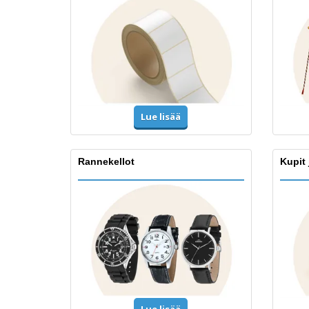
Lue lisää
Rannekellot
Kupit 