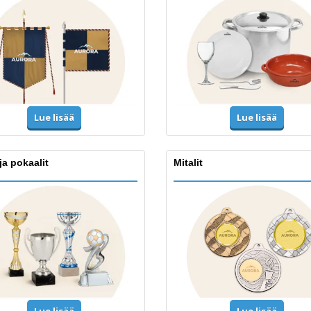
Lue lisää
Lue lisää
ja pokaalit
Mitalit
Lue lisää