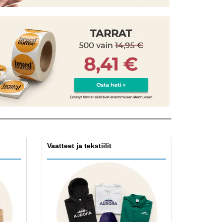
onoidut lahjat
ogiset tuotteet
at ja kuvastot
Vaatteet ja tekstiilit