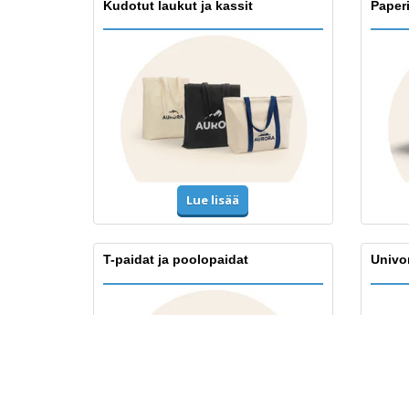
Kudotut laukut ja kassit
Paper
Lue lisää
T-paidat ja poolopaidat
Univo