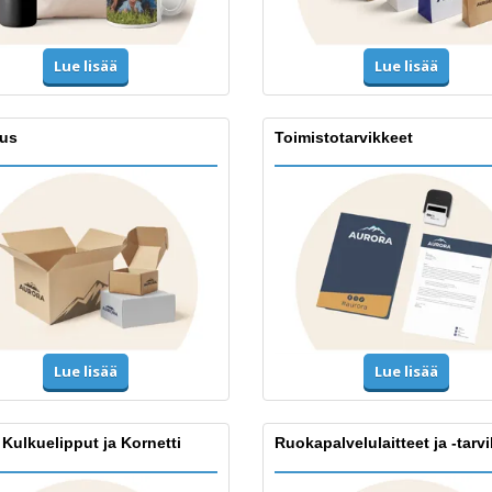
Lue lisää
Lue lisää
us
Toimistotarvikkeet
Lue lisää
Lue lisää
 Kulkuelipput ja Kornetti
Ruokapalvelulaitteet ja -tarv