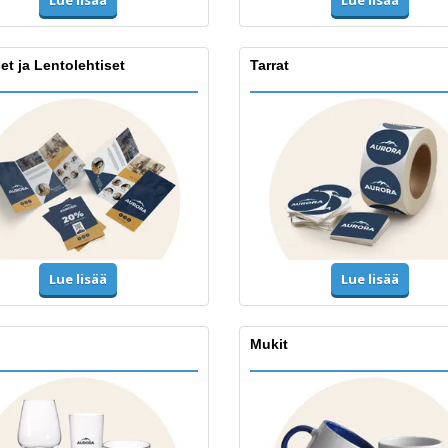
Lue lisää
et ja Lentolehtiset
Tarrat
Lue lisää
Lue lisää
Mukit