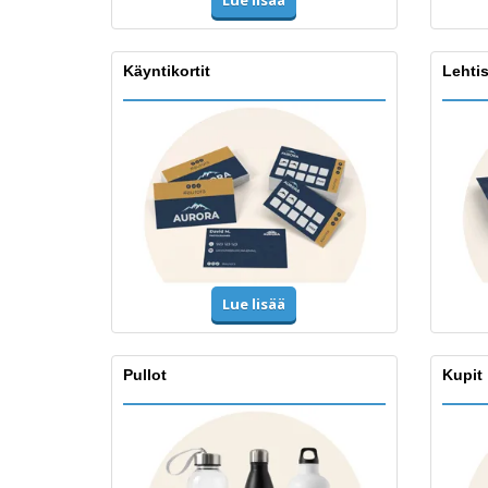
Lue lisää
Käyntikortit
Lehtis
Lue lisää
Pullot
Kupit