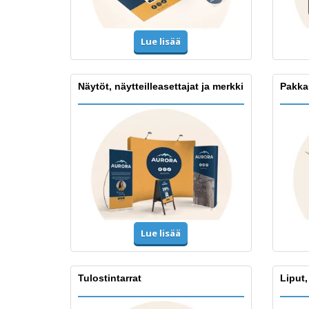
Lue lisää
Näytöt, näytteilleasettajat ja merkki
Pakka
Lue lisää
Tulostintarrat
Liput,