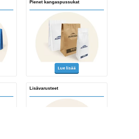
Pienet kangaspussukat
Lue lisää
Lisävarusteet