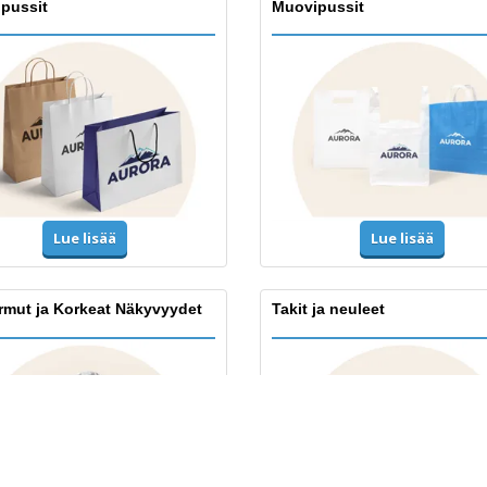
ipussit
Muovipussit
Lue lisää
Lue lisää
rmut ja Korkeat Näkyvyydet
Takit ja neuleet