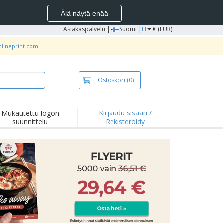
Älä näytä enää
Asiakaspalvelu
|
Suomi |
FI
€ (EUR)
nlineprint.com
Ostoskori
(0)
Kirjaudu sisään /
Mukautettu logon
suunnittelu
Rekisteröidy
okohdat ja
joukset
idat ja
lopaidat
onta
ilu
yö
tyslaatikot