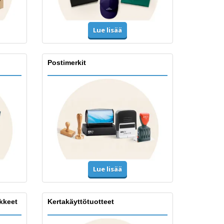
Lue lisää
Postimerkit
Lue lisää
ikkeet
Kertakäyttötuotteet