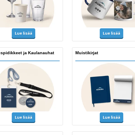
Lue lisää
Lue lisää
spidikkeet ja Kaulanauhat
Muistikirjat
Lue lisää
Lue lisää