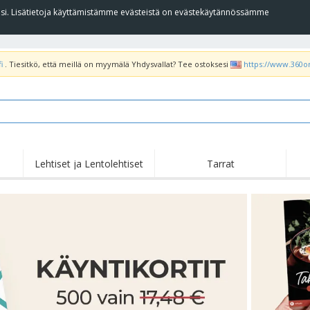
llesi. Lisätietoja käyttämistämme evästeistä on evästekäytännössämme
i
. Tiesitkö, että meillä on myymälä Yhdysvallat? Tee ostoksesi
https://www.360o
Lehtiset ja Lentolehtiset
Tarrat
Koh
Nousussa
Uudet tuotteet
tar
Liput, Kulkuelipput ja
T-pa
Roll Up -Teline
Kornetti
poo
Ruokapalvelulaitteet ja
Rullat
Kirj
-tarvikkeet
Kotiinkuljetus ja
Kertakäyttötuotteet
Ulko
takeaway
Tarroja, vinyylejä ja
Rannekellot
Etät
julisteita
Hupparit
Kupit ja pokaalit
Lähe