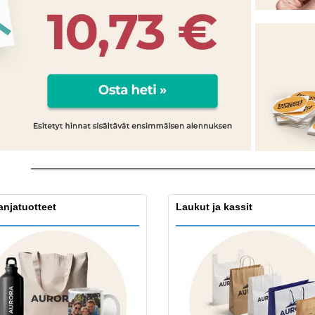
Näytteilleasettajat
Mitalit
Pers
Julisteet
Ruokaa ja karkkia
Ekol
Matkalaukut ja reput
Tulostintarrat
Kirj
njatuotteet
Laukut ja kassit