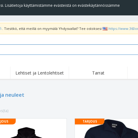
llesi. Lisätietoja käyttämistämme evästeistä on evästekäytännössämme
i
. Tiesitkö, että meillä on myymälä Yhdysvallat? Tee ostoksesi
https://www.360o
Lehtiset ja Lentolehtiset
Tarrat
Koh
Nousussa
Uudet tuotteet
tar
Liput, Kulkuelipput ja
T-pa
 ja neuleet
Roll Up -Teline
Kornetti
poo
Ruokapalvelulaitteet ja
Rullat
Kirj
-tarvikkeet
s(ta)
Kotiinkuljetus ja
Kertakäyttötuotteet
Ulko
takeaway
Tarroja, vinyylejä ja
JOUS
TARJOUS
Rannekellot
Etät
julisteita
Hupparit
Kupit ja pokaalit
Lähe