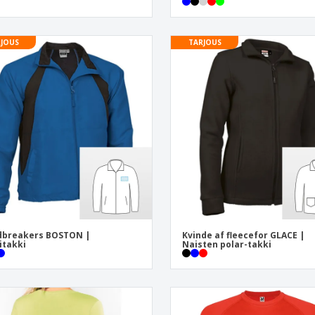
JOUS
TARJOUS
dbreakers BOSTON |
Kvinde af fleecefor GLACE |
itakki
Naisten polar-takki