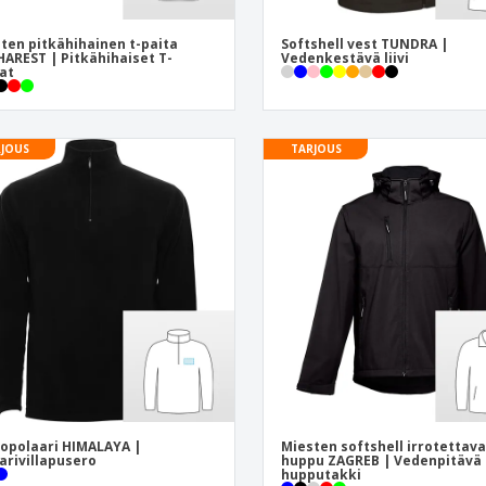
ten pitkähihainen t-paita
Softshell vest TUNDRA |
AREST | Pitkähihaiset T-
Vedenkestävä liivi
at
JOUS
TARJOUS
opolaari HIMALAYA |
Miesten softshell irrotettav
arivillapusero
huppu ZAGREB | Vedenpitävä
hupputakki