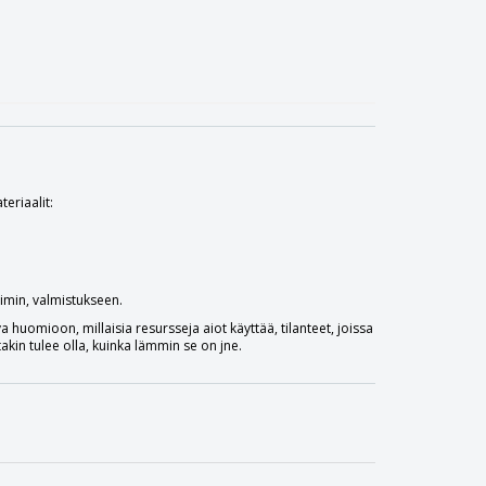
teriaalit:
nimin, valmistukseen.
 huomioon, millaisia ​​resursseja aiot käyttää, tilanteet, joissa
 takin tulee olla, kuinka lämmin se on jne.