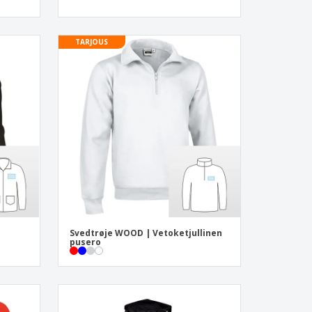
TARJOUS
Svedtrøje WOOD | Vetoketjullinen
pusero