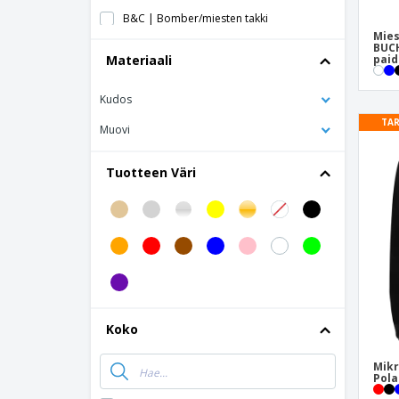
B&C | Bomber/miesten takki
Mies
B&C | Bomber/naisten takki
BUCH
Materiaali
paid
B&C | Collegepaita sankari pro
Kudos
B&C | Coolstar nyppyyntymätön
fleecetakki
TAR
Muovi
B&C | Coolstar/Lady Fleece
vetoketjullinen takki
Tuotteen Väri
B&C | Coolstar/Miesten vetoketjullinen
fleece-takki
B&C | Expert Pro Bodywarmer -työliivi
B&C | Frotee ranskalainen collegepaita
B&C | Hero Pro pehmeä työpaita
B&C | Highlander 1/4 vetoketjullinen
fleece-huppari
Koko
B&C | Huppari
Mikr
Pola
B&C | Huppari / Madam French Terry