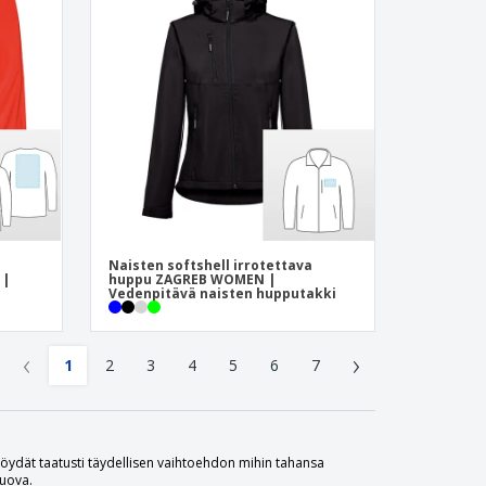
Naisten softshell irrotettava
 |
huppu ZAGREB WOMEN |
Vedenpitävä naisten hupputakki
‹
›
1
2
3
4
5
6
7
 Löydät taatusti täydellisen vaihtoehdon mihin tahansa
luova.