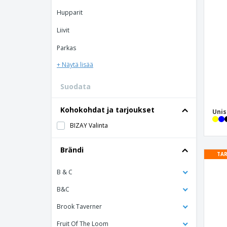
Kanta-asiakaskortit
Hupparit
T-paidat
Liivit
Magneetit
Parkas
Inyylibanneri
+ Näytä lisää
Suodata
Kohokohdat ja tarjoukset
Unis
BIZAY Valinta
Brändi
TAR
B & C
B&C
Brook Taverner
Fruit Of The Loom