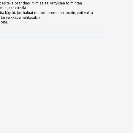
esitellä brändiäsi, tiimiäsi tai yrityksen toimintaa.
lla ja teksteillä.
ita käytät. Jos haluat muodollisemman lookin, voit valita
in tai vaikkapa nahkatakin.
oita.