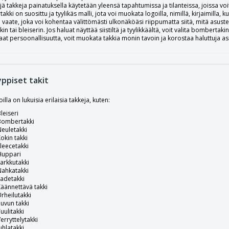
yjä takkeja painatuksella käytetään yleensä tapahtumissa ja tilanteissa, joissa voit 
kki on suosittu ja tyylikäs malli, jota voi muokata logoilla, nimillä, kirjaimilla, kuvi
 vaate, joka voi kohentaa välittömästi ulkonäköäsi riippumatta siitä, mitä asuste
in tai bleiserin. Jos haluat näyttää siistiltä ja tyylikkäältä, voit valita bombertak
aat persoonallisuutta, voit muokata takkia monin tavoin ja korostaa haluttuja asi
yppiset takit
lla on lukuisia erilaisia ​​takkeja, kuten:
leiseri
Bombertakki
euletakki
okin takki
leecetakki
Huppari
arkkutakki
Nahkatakki
adetakki
äännettävä takki
rheilutakki
uvun takki
uulitakki
erryttelytakki
uhlatakki