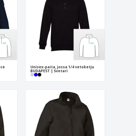
onoidut lahjat
ogiset tuotteet
at ja kuvastot
ece
Unisex-paita, jossa 1/4 vetoketju
BUDAPEST | Svetari