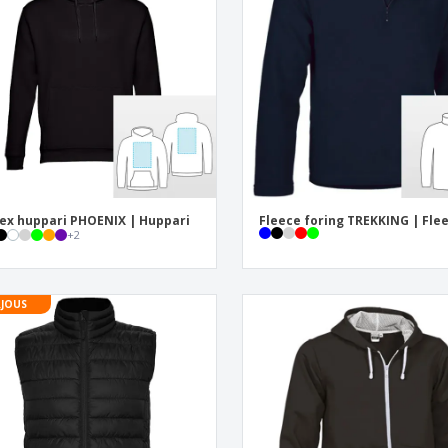
Näytteilleasettajat
Mitalit
Pers
Julisteet
Ruokaa ja karkkia
Ekol
Matkalaukut ja reput
Tulostintarrat
Kirj
ex huppari PHOENIX | Huppari
Fleece foring TREKKING | Fle
+
2
JOUS