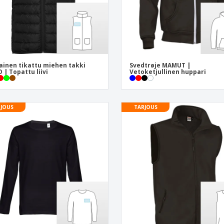
ainen tikattu miehen takki
Svedtrøje MAMUT |
 | Topattu liivi
Vetoketjullinen huppari
JOUS
TARJOUS