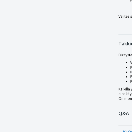
B&C | Shield Softshell PRO -takki
XL
B&C | Sirocco takki
Valitse 
XS
B&C | Sirocco vedenpitävä tafetta
tuulitakki
B&C | Siroco/lady tuulitakki
Takki
B&C | Softshell-takki
Bizaysta
B&C | Sotilaan/miehen takki
V
B&C | Sotilaan/rouvan takki
K
N
B&C | Superhood/miesten takki
P
P
B&C | Superhuppu/naisten takki
Kaikilla
B&C | Takki
aiot käy
On monia
B&C | Unisex pehmeä kudottu
collegepaita hupulla 50/50
Q&A
B&C | Välikauden tuulitakki
B&C | Vartalonlämmitin vedenpitävä
taftiliivi
K: O