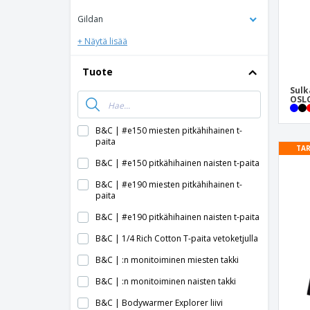
Gildan
+ Näytä lisää
Tuote
Sulk
OSLO
B&C | #e150 miesten pitkähihainen t-
paita
TAR
B&C | #e150 pitkähihainen naisten t-paita
B&C | #e190 miesten pitkähihainen t-
paita
B&C | #e190 pitkähihainen naisten t-paita
B&C | 1/4 Rich Cotton T-paita vetoketjulla
B&C | :n monitoiminen miesten takki
B&C | :n monitoiminen naisten takki
B&C | Bodywarmer Explorer liivi