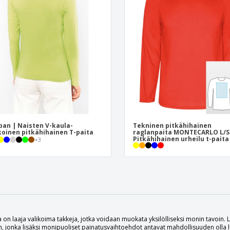
ban | Naisten V-kaula-
Tekninen pitkähihainen
oinen pitkähihainen T-paita
raglanpaita MONTECARLO L/S
Pitkähihainen urheilu t-paita
+
3
 on laaja valikoima takkeja, jotka voidaan muokata yksilölliseksi monin tavoin.
n, jonka lisäksi monipuoliset painatusvaihtoehdot antavat mahdollisuuden olla 