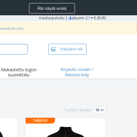
Älä näytä enää
Asiakaspalvelu
|
Suomi |
FI
€ (EUR)
nlineprint.com
Ostoskori
(0)
Kirjaudu sisään /
Mukautettu logon
suunnittelu
Rekisteröidy
okohdat ja
joukset
idat ja
lopaidat
onta
Tuotteet sivulta:
ilu
TARJOUS
yö
tyslaatikot