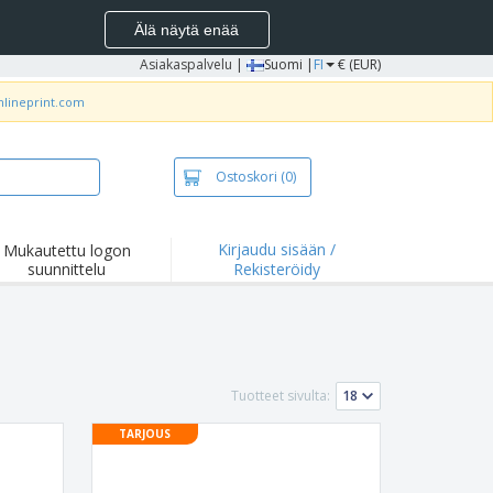
Älä näytä enää
Asiakaspalvelu
|
Suomi |
FI
€ (EUR)
nlineprint.com
Ostoskori
(0)
Kirjaudu sisään /
Mukautettu logon
suunnittelu
Rekisteröidy
okohdat ja
joukset
idat ja
lopaidat
onta
Tuotteet sivulta:
ilu
TARJOUS
yö
tyslaatikot