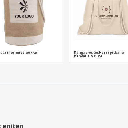
ista merimieslaukku
Kangas-ostoskassi pitkällä
kahvalla MOIRA
 eniten