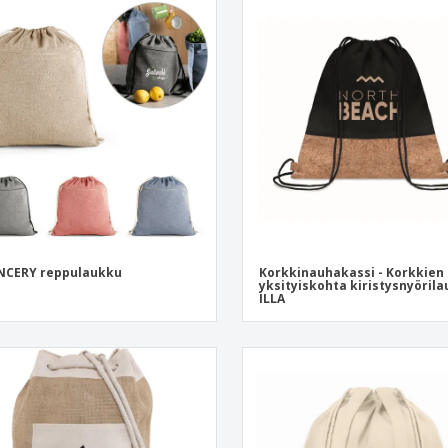
NCERY reppulaukku
Korkkinauhakassi - Korkkien
yksityiskohta kiristysnyöril
ILLA