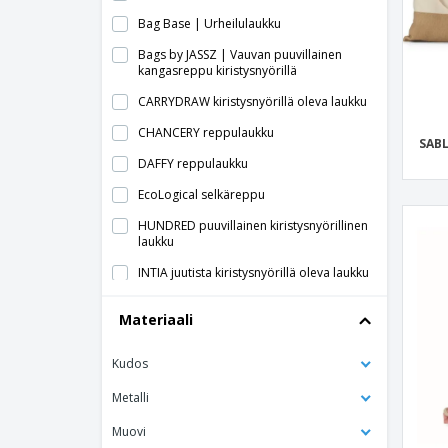
Bag Base | Urheilulaukku
Bags by JASSZ | Vauvan puuvillainen
kangasreppu kiristysnyörillä
CARRYDRAW kiristysnyörillä oleva laukku
CHANCERY reppulaukku
SAB
DAFFY reppulaukku
EcoLogical selkäreppu
HUNDRED puuvillainen kiristysnyörillinen
laukku
INTIA juutista kiristysnyörillä oleva laukku
Juutista merimieslaukku
Materiaali
Juuttilahjapussi
Kudos
Juuttinauha
Juuttipussi
Metalli
Kangas-ostoskassi pitkällä kahvalla MOIRA
Muovi