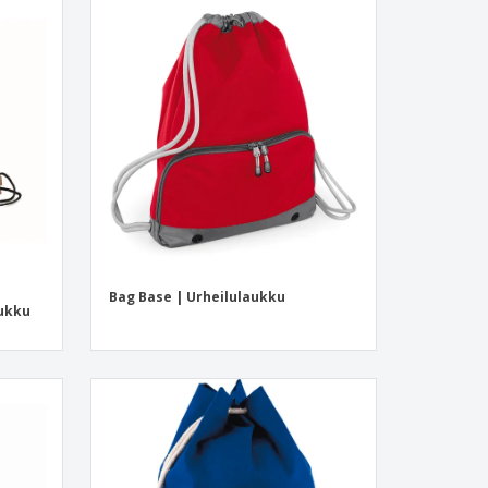
Bag Base | Urheilulaukku
aukku