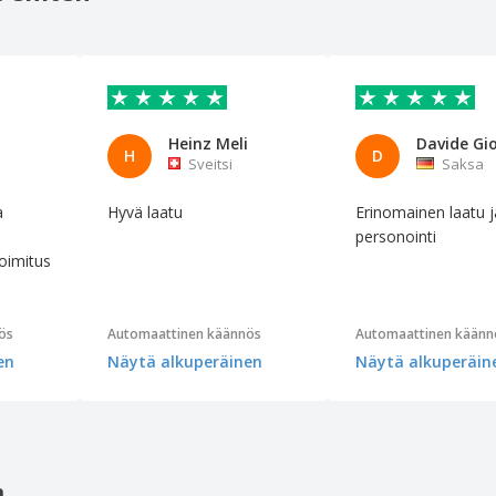
Heinz Meli
H
D
Sveitsi
Saksa
a
Hyvä laatu
Erinomainen laatu j
n
personointi
oimitus
ös
Automaattinen käännös
Automaattinen käänn
en
Näytä alkuperäinen
Näytä alkuperäin
a