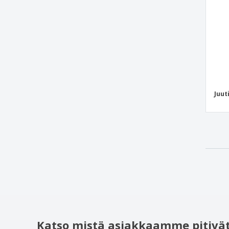
laukku
Verkko- ja polyesteripussi kiristysnyörillä
hedelmille
Westford Mill | EarthAware merilaukku
Westford Mill | Ensiluokkainen
puuvillainen kuntosalilaukku
YATCH kaksivärinen puuvillalaukku
Juut
hedelmäpussi
polyesteriäitiyslaukku
Katso mistä asiakkaamme pitivät