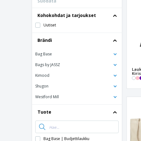
Suodata
Kanta-asiakaskortit
T-paidat
Kohokohdat ja tarjoukset
Magneetit
Uutiset
Inyylibanneri
Brändi
Bag Base
Bags by JASSZ
Lauk
Kiri
Kimood
Shugon
Westford Mill
Tuote
Bag Base | Budjettilaukku