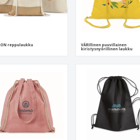
LON reppulaukku
VÄRIllinen puuvillainen
kiristysnyörillinen laukku