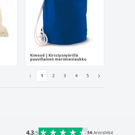
Kimood | Kiristysnyörillä
puuvillainen merimieslaukku
‹
›
1
2
3
4
5
4.3
/5
56
Arvostelut