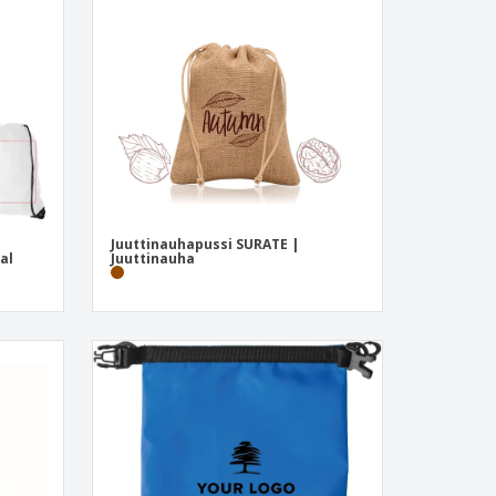
onoidut lahjat
ogiset tuotteet
at ja kuvastot
Juuttinauhapussi SURATE |
al
Juuttinauha