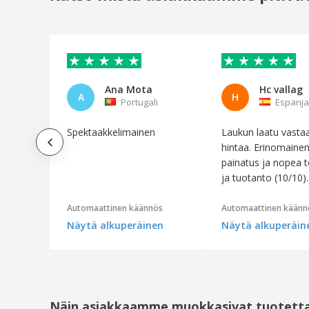
Ana Mota
Hc vallag
A
H
Portugali
Espanja
Spektaakkelimainen
Laukun laatu vasta
hintaa. Erinomaine
painatus ja nopea t
ja tuotanto (10/10).
Automaattinen käännös
Automaattinen käänn
Näytä alkuperäinen
Näytä alkuperäin
Näin asiakkaamme muokkasivat tuotett