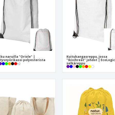
Näytteilleasettajat
Mitalit
Pers
Julisteet
Ruokaa ja karkkia
Ekol
Matkalaukut ja reput
Tulostintarrat
Kirj
ku naruilla "Oriole" |
Kuitukangasreppu, jossa
stysnyörikassi polyesterista
"Ikivihreät" johdot | EcoLogic
selkäreppu
+
2