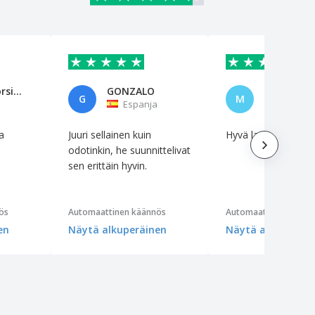
Davide Giorsino Petrozziello
GONZALO
Martijn S
G
M
Espanja
Alanko
a
Juuri sellainen kuin
Hyvä laatu
odotinkin, he suunnittelivat
sen erittäin hyvin.
ös
Automaattinen käännös
Automaattinen käänn
en
Näytä alkuperäinen
Näytä alkuperäin