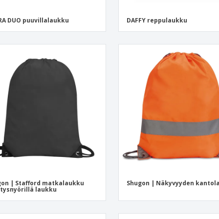
A DUO puuvillalaukku
DAFFY reppulaukku
on | Stafford matkalaukku
Shugon | Näkyvyyden kantol
stysnyörillä laukku