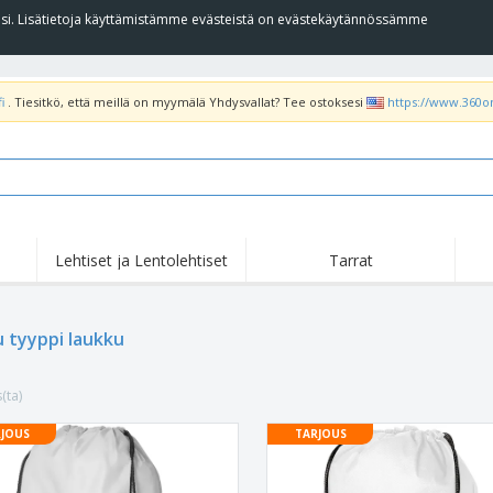
llesi. Lisätietoja käyttämistämme evästeistä on evästekäytännössämme
i
. Tiesitkö, että meillä on myymälä Yhdysvallat? Tee ostoksesi
https://www.360o
Lehtiset ja Lentolehtiset
Tarrat
Koh
Nousussa
Uudet tuotteet
tar
Liput, Kulkuelipput ja
T-pa
 tyyppi laukku
Roll Up -Teline
Kornetti
poo
Ruokapalvelulaitteet ja
Rullat
Kirj
-tarvikkeet
(ta)
Kotiinkuljetus ja
Kertakäyttötuotteet
Ulko
takeaway
Tarroja, vinyylejä ja
JOUS
TARJOUS
Rannekellot
Etät
julisteita
Hupparit
Kupit ja pokaalit
Lähe