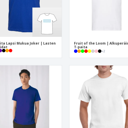
ita Lapsi Mukua Joker | Lasten
Fruit of the Loom | Alkuperä
idat
T-paita
+
2