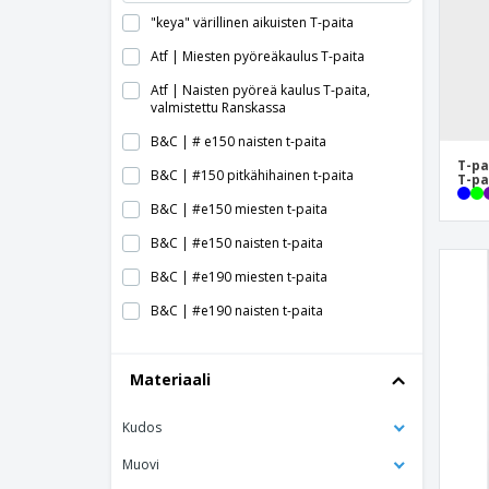
"keya" värillinen aikuisten T-paita
Atf | Miesten pyöreäkaulus T-paita
Atf | Naisten pyöreä kaulus T-paita,
valmistettu Ranskassa
B&C | # e150 naisten t-paita
T-pa
B&C | #150 pitkähihainen t-paita
T-pa
B&C | #e150 miesten t-paita
B&C | #e150 naisten t-paita
B&C | #e190 miesten t-paita
B&C | #e190 naisten t-paita
B&C | Athletic Move T-paita
Materiaali
B&C | Athletic Move käsivarren T-paita
B&C | Baseball-t-paita
Kudos
B&C | Bio inspire plus miesten t-paita
Muovi
B&C | Bio inspire plus naisten t-paita