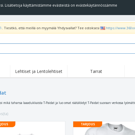
llesi. Lisätietoja käyttämistämme evästeistä on evästekäytännössämme
i
. Tiesitkö, että meillä on myymälä Yhdysvallat? Tee ostoksesi
https://www.360o
Lehtiset ja Lentolehtiset
Tarrat
dat
soi mikä tahansa laaadukkaista T-Paidat ja luo omat räätälöidyt T-Paidat suoraan verkossa lyömä
s(ta)
JOUS
TARJOUS