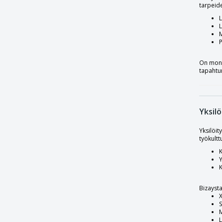
tarpeide
Fruit Of The Loom | Miesten Iconic-T T-
paita
L
L
Fruit Of The Loom | Miesten T-paita (61-
M
036-0)
Fruit Of The Loom | Naisten T-paita (61-
On monia
372-0)
tapahtu
Fruit Of The Loom | Naisten alkuperäinen
T-paita (61-420-0)
Fruit Of The Loom | Raskas T-paita (61-
212-0)
Yksilö
Fruit Of The Loom | Ringer t-paita
Yksilöit
työkultt
Fruit Of The Loom | Super premium
lyhythihainen t-paita
K
Y
Fruit Of The Loom | V-kaula-aukkoinen T-
K
paita (61-066-0)
Fruit Of The Loom | V-kaula-aukkoinen T-
Bizaysta
paita (61-398-0)
S
Fruit of the Loom | Alkuperäinen T-paita
L