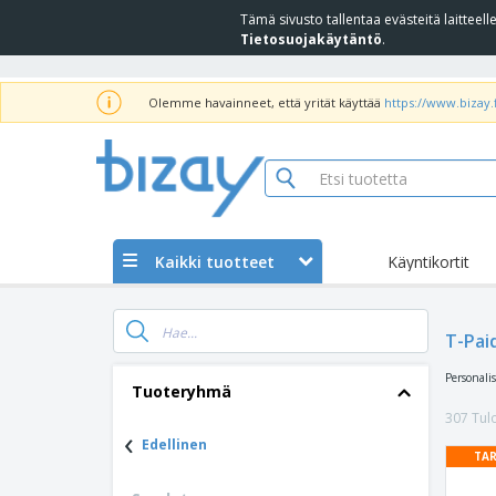
Tämä sivusto tallentaa evästeitä laittee
Tietosuojakäytäntö
.
Olemme havainneet, että yrität käyttää
https://www.bizay.f
Kaikki tuotteet
Käyntikortit
T-Pai
Personali
Tuoteryhmä
307 Tulo
‹
Edellinen
TAR