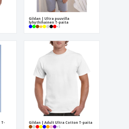
Gildan | Ultra puuvilla
lyhythihainen T-paita
+
3
 T-
Gildan | Adult Ultra Cotton T-paita
+
5