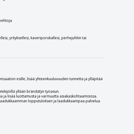
toehtoja
esi, yrityksellesi, kaveriporukallesi, perhejuhliin tai
saation esille, lisää yhteenkuuluvuuden tunnetta ja ylläpitää
ntekijöillä yllään brändätyn työasun.
 ja lisää luottamusta ja varmuutta asiakaskohtaamisissa.
sa laadukkaamman lopputuloksen ja laadukkaampaa palvelua.