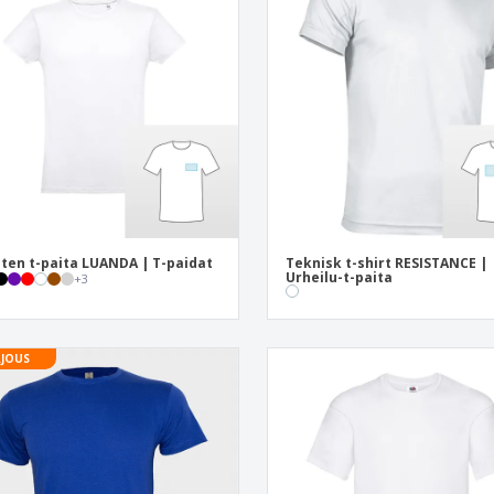
ten t-paita LUANDA | T-paidat
Teknisk t-shirt RESISTANCE |
Urheilu-t-paita
+
3
JOUS