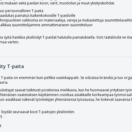
si mukaan sekä paidan koon, värit, muotoilun ja muut yksityiskohdat.
uo persoonallinen T-paita
aadukas painatus kaikenkokoisille T-paidoille
onipuolinen valikoima eri materiaaleja, värejä ja mukautettuja suunnitteluvaih
Palkkaa suunnittelijamme ammattimaiseen suunnitteluun
 syitä hankkia yksilöidyt T-paidat halutulla painatuksella. Voit räätälöidä ne itsell
maa varten.
ity T-paita
y T-paita on enemmän kuin pelkkä vaatekappale. Se edustaa brändiä ja tuo organi
uuria.
uluttajat saavat tutkitusti positiivisia mielikuvia, kun he huomaavat yrityksen työ
htenäisen vaatetuksen käyttäminen osoittaa asiakkaille korkeampaa työmoraalia
un asiakkaat näkevät työntekijän yhtenäisessä työasussa, he kokevat saavan
 löydät seuraavat koot T-paitojen yksilöintiin:
XS
M