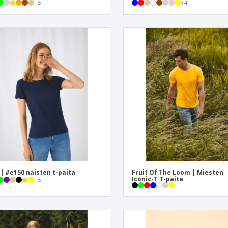
+
5
+
4
| #e150 naisten t-paita
Fruit Of The Loom | Miesten
Iconic-T T-paita
+
5