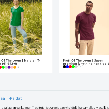
t Of The Loom | Naisten T-
Fruit Of The Loom | Super
a (61-372-0)
premium lyhythihainen t-pai
+
2
sää T-Paidat
rjoaa laajan valikoiman T-paitoja, jotka voidaan yksilöidä haluamallasi viestillä t