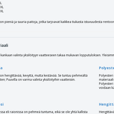
XL
2XL
3XL
 on pieniä ja suuria paitoja, jotka tarjoavat kaikkea tiukasta istuvuudesta rentoo
iaali
 kankaan valinta yksilöityyn vaatteeseen takaa mukavan lopputuloksen. Yleisim
la
Polyeste
 on hengittävää, kevyttä, mutta kestävää. Se tuntuu pehmeältä
Polyesteri 
ten; Puuvilla on varma valinta yksilöityihin vaatteisiin.
materiaali 
Polyesteri
voidaan k
si
Hengitt
ssa eli raionissa on pehmeä tuntuma, eikä se ole yhtä kallista
Hengittävä