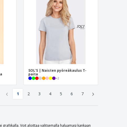
SOL'S | Naisten pyöreäkaulus T-
ta
paita
+
2
‹
›
1
2
3
4
5
6
7
ai grafiikalla. Voit aloittaa valitsemalla haluamasi kankaan