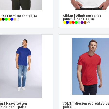
| #e190 miesten t-paita
Gildan | Aikuisten paksu
puuvillainen t-paita
+
5
+
5
an | Heavy cotton
SOL'S | Miesten pyöreäkaulus
thihainen T-paita
paita