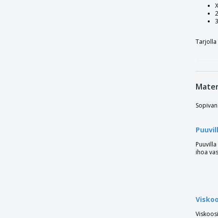
Fruit of the Loom | Alkuperäinen V-kaula-
aukkoinen T-paita
Fruit of the Loom | Alkuperäinen naisten
T-paita
Tarjolla
Fruit of the Loom | Alkuperäinen t-paita
nainen
Fruit of the Loom | Baseball-t-paita
Mater
Fruit of the Loom | Heavy Cotton T-paita
Fruit of the Loom | Ikoninen 150 T-paita
Sopivan
Fruit of the Loom | Ikoninen 150 V-kaula-
aukkoinen T-paita
Puuvil
Fruit of the Loom | Ikoninen naisten T-
Puuvilla
paita 150
ihoa vas
Fruit of the Loom | Ikoninen naisten T-
paita 150 v-pääntie
Fruit of the Loom | Ikoninen t-paita
naisille
Viskoo
Fruit of the Loom | Kello t-paita
Viskoosi