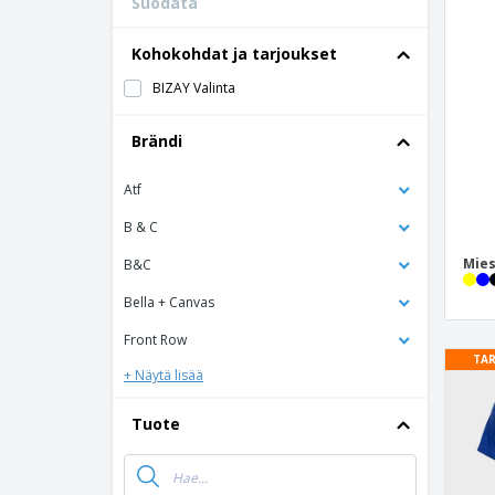
Suodata
Kohokohdat ja tarjoukset
BIZAY Valinta
Brändi
Atf
B & C
Mies
B&C
Bella + Canvas
Front Row
TAR
+ Näytä lisää
Tuote