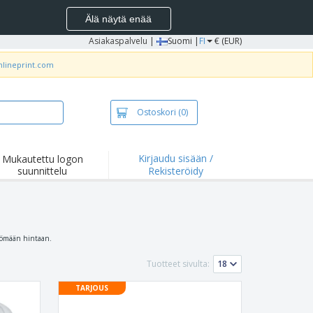
Älä näytä enää
Asiakaspalvelu
|
Suomi |
FI
€ (EUR)
nlineprint.com
Ostoskori
(0)
Kirjaudu sisään /
Mukautettu logon
suunnittelu
Rekisteröidy
ttömään hintaan.
Tuotteet sivulta:
TARJOUS