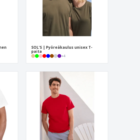
inen
SOL'S | Pyöreäkaulus unisex T-
paita
+
4