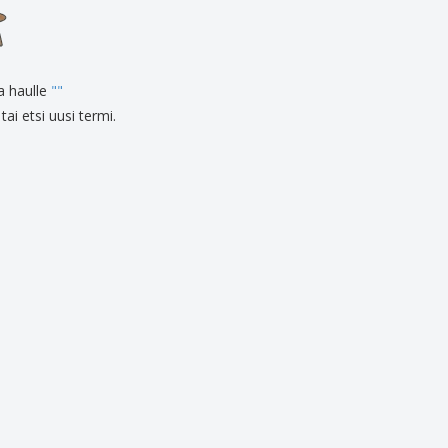
onoidut lahjat
ogiset tuotteet
at ja kuvastot
ia haulle
"
"
tai etsi uusi termi.