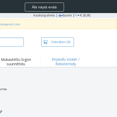
Älä näytä enää
Asiakaspalvelu
|
Suomi |
FI
€ (EUR)
nlineprint.com
Ostoskori
(0)
Kirjaudu sisään /
Mukautettu logon
suunnittelu
Rekisteröidy
okohdat ja
joukset
idat ja
lopaidat
onta
kanssa.
ilu
yö
tyslaatikot