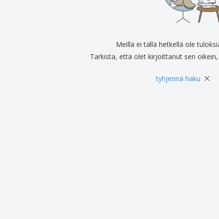
Näytteilleasettajat
Mitalit
Pers
Julisteet
Ruokaa ja karkkia
Ekol
Matkalaukut ja reput
Tulostintarrat
Kirj
Meillä ei tällä hetkellä ole tuloks
Tarkista, että olet kirjoittanut sen oikein, 
×
tyhjennä haku