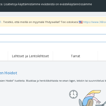
llesi. Lisätietoja käyttämistämme evästeistä on evästekäytännössämme
i
. Tiesitkö, että meillä on myymälä Yhdysvallat? Tee ostoksesi
https://www.360o
Lehtiset ja Lentolehtiset
Tarrat
Koh
Nousussa
Uudet tuotteet
tar
Liput, Kulkuelipput ja
T-pa
en Hoidot
Roll Up -Teline
Kornetti
poo
Ruokapalvelulaitteet ja
Rullat
Kirj
sien Hoidot"-tuotteita. Muokkaa ja henkilökohtaista ne oman logon, tekstin tai suunnittelusi 
-tarvikkeet
Kotiinkuljetus ja
Kertakäyttötuotteet
Ulko
takeaway
Tarroja, vinyylejä ja
Rannekellot
Etät
julisteita
Hupparit
Kupit ja pokaalit
Lähe