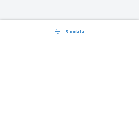
Suodata
›
Suomi |
FI
(€ EUR )