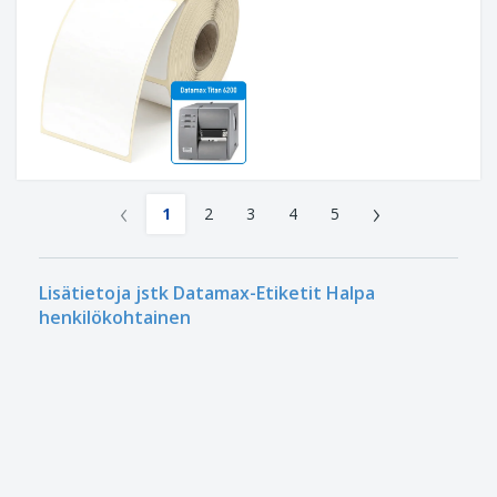
‹
›
1
2
3
4
5
Lisätietoja jstk Datamax-Etiketit Halpa
henkilökohtainen